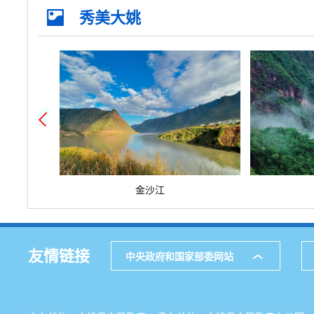
准营准办
抵押质押
纳税缴费
秀美大姚
优待抚恤
规划建设
住房保障
环保绿化
公用事业
死亡殡葬
金沙江
友情链接
中央政府和国家部委网站