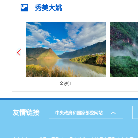
准营准办
抵押质押
纳税缴费
秀美大姚
优待抚恤
规划建设
住房保障
环保绿化
公用事业
死亡殡葬
金沙江
友情链接
中央政府和国家部委网站