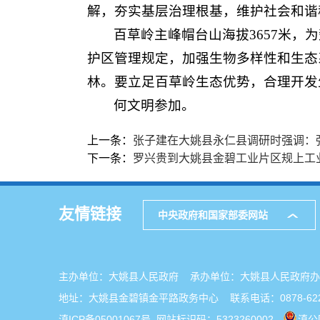
解，夯实基层治理根基，维护社会和谐
百草岭主峰帽台山海拔3657米
护区管理规定，加强生物多样性和生态
林。要立足百草岭生态优势，合理开发
何文明参加。
上一条：
张子建在大姚县永仁县调研时强调：
下一条：
罗兴贵到大姚县金碧工业片区规上工
友情链接
中央政府和国家部委网站
主办单位：大姚县人民政府 承办单位：大姚县人民政
地址：大姚县金碧镇金平路政务中心 联系电话：0878-622
滇ICP备05001067号
网站标识码：5323260002
滇公网