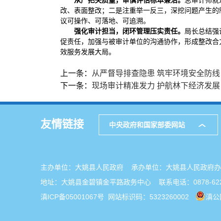
从严把关质量，审慎评估标本兼治。
总审计师就
改、表面整改；二是注重举一反三，深挖问题产生的
议可操作、可落地、可追溯。
强化审计担当，闭环管理压实责任。
局长总结强
促责任，加强与被审计单位的沟通协作，形成整改合
效服务发展大局。
上一条：
从严督导排查隐患 筑牢环境安全防线
下一条：
现场审计精准发力 护航林下经济发展
友情链接
中央政府和国家部委网站
主办单位：大姚县人民政府 承办单位：大姚县人民政
地址：大姚县金碧镇金平路政务中心 联系电话：0878-622
滇ICP备05001067号
网站标识码：5323260002
滇公网