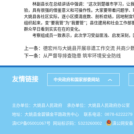
林副县长在总结讲话中强调：“这次到楚雄市学习，让我
验，具有很强的借鉴意义和可操作性。大家要带着问题学、
大姚县各社区实际，逐小区摸清底数、剖析症结，因地制宜
组织起来，变“要我管”为“我要管”；县住建局和社会工作
群众早日看到实实在在的变化。
考察组成员一致表示，此次学习受益匪浅、启发深刻，
上一条：
德宏州与大姚县开展非遗工作交流 共商少
下一条：
从严督导排查隐患 筑牢环境安全防线
友情链接
中央政府和国家部委网站
主办单位：大姚县人民政府 承办单位：大姚县人民政府办公
地址：大姚县金碧镇金平路政务中心 联系电话：0878-6222279
滇ICP备05001067号
网站标识码：5323260002
滇公网安备 5