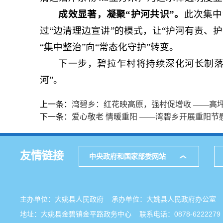
成效显著，凝聚“护河共识”。
此次集中
过“边清理边宣讲”的模式，让“护河有责、
“集中整治”向“常态化守护”转变。
下一步，碧拉乍村将持续深化河长制落
河”。
上一条：
湾碧乡：红花映高原，强村促增收 ——高
下一条：
爱心敬老 情暖重阳 ——湾碧乡开展重阳节
友情链接
中央政府和国家部委网站
主办单位：大姚县人民政府 承办单位：大姚县人民政府办公
地址：大姚县金碧镇金平路政务中心 联系电话：0878-6222279