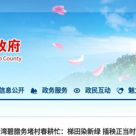
信息公开
政务服务
政民互动
魅
湾碧腊务堵村春耕忙：梯田染新绿 插秧正当时