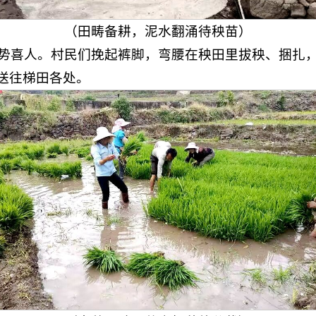
（田畴备耕，泥水翻涌待秧苗）
势喜人。村民们挽起裤脚，弯腰在秧田里拔秧、捆扎
被送往梯田各处。