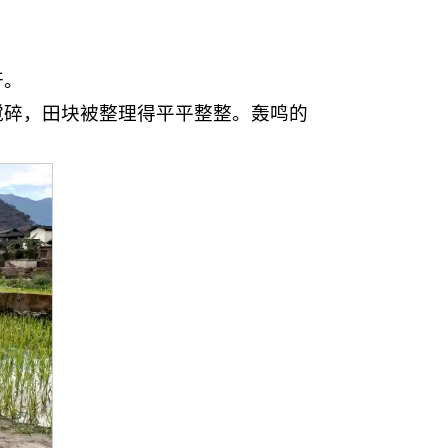
开。
搅碎，田块被整理得平平整整。轰鸣的