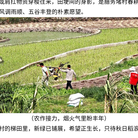
或肩扛物资穿梭往来，田埂间的身影，是腊务堵村春
风调雨顺、五谷丰登的朴素愿望。
（农作接力，烟火气里盼丰年）
村的梯田里，新绿已铺展，希望正生长，只待秋日稻