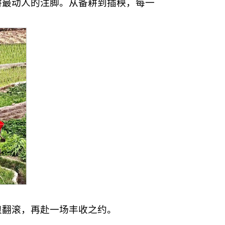
耕最动人的注脚。从备耕到插秧，每一
浪翻滚，再赴一场丰收之约。