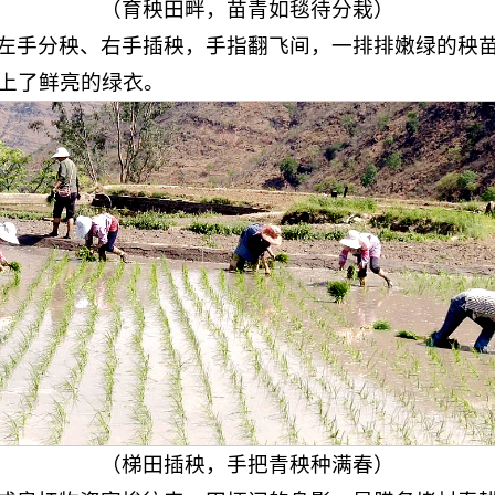
（育秧田畔，苗青如毯待分栽）
左手分秧、右手插秧，手指翻飞间，一排排嫩绿的秧
上了鲜亮的绿衣。
（梯田插秧，手把青秧种满春）