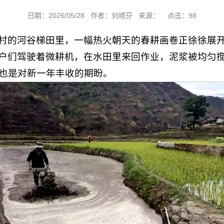
日期：2026/05/28 作者：刘顺芬 来源： 点击：
98
村的河谷梯田里，一幅热火朝天的春耕画卷正徐徐展
户们驾驶着微耕机，在水田里来回作业，泥浆被均匀
也是对新一年丰收的期盼。