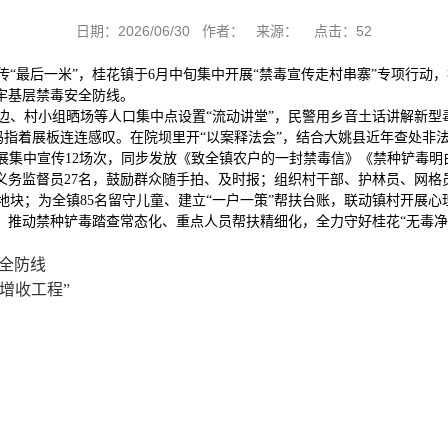
日期：2026/06/30 作者： 来源： 点击：
52
“最后一米”，桂花镇于6月中旬集中开展“禁毒宣传走村串寨”专项行动
牢基层禁毒安全防线。
边、村小组晒场等人口集中点设置“流动讲堂”，民警用乡音土话讲解新型
阿妈指着展板连连感叹。在院坝里开“以案释法会”，结合大姚县近年查处非法
集中宣传12场次，同步发放《致全镇农户的一封禁毒信》《禁种铲毒明白卡
”义务监督员27名，鼓励群众随手拍、及时报；组织村干部、护林员、网格
地块；为全镇85名留守儿童、建立“一户一策”帮扶台账，联动镇村开展心
作，推动禁种铲毒踏查常态化、重点人员帮扶精细化，全力守好桂花“无毒
全防线
增收工程”