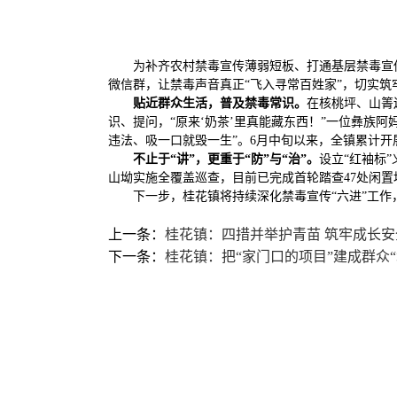
为补齐农村禁毒宣传薄弱短板、打通基层禁毒宣传
微信群，让禁毒声音真正“飞入寻常百姓家”，切实筑
贴近群众生活，普及禁毒常识
。
在核桃坪、山箐
识、提问，“原来‘奶茶’里真能藏东西！”一位彝族
违法、吸一口就毁一生”。6月中旬以来，全镇累计开展
不止于“讲”，更重于“防”与“治”
。
设立“红袖标
山坳实施全覆盖巡查，目前已完成首轮踏查47处闲置
下一步，桂花镇将持续深化禁毒宣传“六进”工
上一条：
桂花镇：四措并举护青苗 筑牢成长安
下一条：
桂花镇：把“家门口的项目”建成群众“