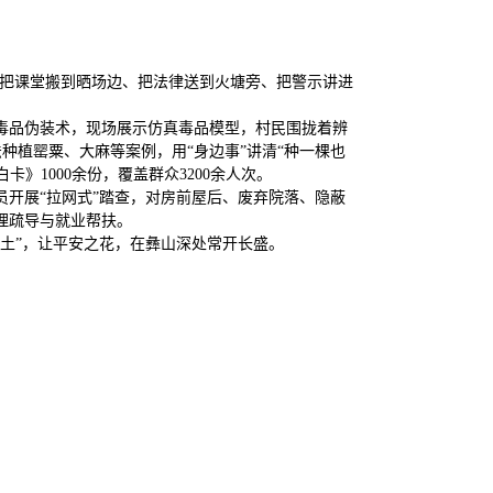
，把课堂搬到晒场边、把法律送到火塘旁、把警示讲进
毒品伪装术，现场展示仿真毒品模型，村民围拢着辨
种植罂粟、大麻等案例，用“身边事”讲清“种一棵也
》1000余份，覆盖群众3200余人次。
员开展“拉网式”踏查，对房前屋后、废弃院落、隐蔽
理疏导与就业帮扶。
净土”，让平安之花，在彝山深处常开长盛。