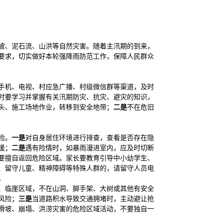
滑坡、泥石流、山洪等自然灾害。随着主汛期的到来，
要求，切实做好本轮强降雨防范工作，保障人民群众
手机、电视、村应急广播、村级微信群等渠道，及时
时要学习并掌握有关汛期防灾、抗灾、避灾的知识，
头、施工场地作业，转移到安全地带；
二是
不在危旧
险。
一是
对自身居住环境进行排查，查看是否存在隐
援；
二是
遇有险情时，如暴雨漫进室内，应及时切断
要擅自返回危险区域。家长要教育引导中小幼学生、
、留守儿童、精神障碍等特殊人群的，请留守人员电
。
、临崖区域，不在山洞、脚手架、大树或其他有安全
风险；
三是
当道路积水导致交通拥堵时，主动避让抢
滑坡、崩塌、洪涝灾害的危险区域活动，不要独自一