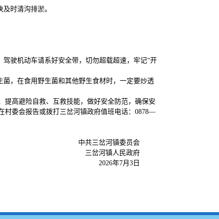
块及时清沟排淤。
，驾驶机动车请系好安全带，切勿超载超速，牢记“开
生菌，在食用野生菌和其他野生食材时，一定要炒透
、提高避险自救、互救技能，做好安全防范，确保安
村委会报告或拨打三岔河镇政府值班电话：0878—
中共三岔河镇委员会
三岔河镇人民政府
2026年7月3日