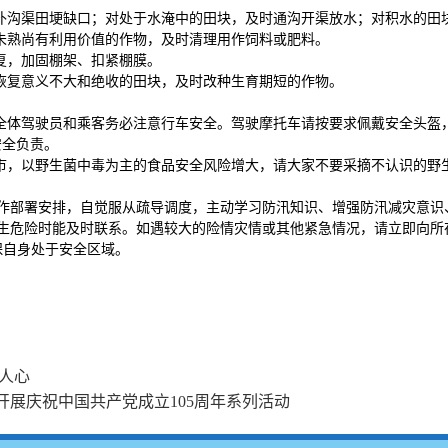
补沟渠田埂缺口；对处于水淹中的田块，及时通沟开渠放水；对积水的田
未熟尚有利用价值的作物，及时清理用作饲料或肥料。
复，加固棚架、扣紧棚膜。
恢复意义不大和绝收的田块，及时改种生育期短的作物。
全体驾驶员和乘客务必注意行车安全。驾驶摩托车请按要求佩戴安全头盔
安全负责。
市，以野生菌中毒为主的食品安全风险增大，请大家不要采摘不认识的野
作部署安排，自觉服从疏导调度，主动学习防汛知识、增强防汛减灾意识
生危险时能及时联系。如遇较大的险情灾情或其他紧急情况，请立即向所在
确保自身处于安全区域。
人心
展庆祝中国共产党成立105周年系列活动