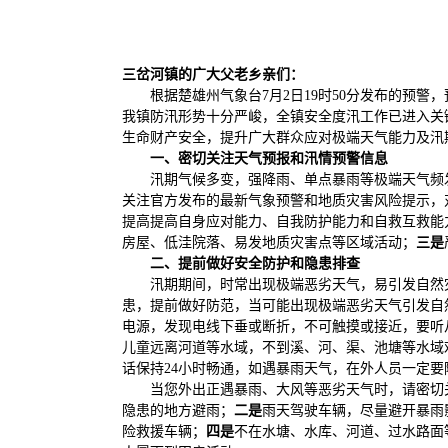
三岔河镇的广大父老乡亲们：
根据楚雄州气象台7月2日19时50分发布的预
我镇防汛形势十分严峻，全镇安全度汛工作已进入关
生命财产安全，提升广大群众应对极端天气能力及汛
一、密切关注天气预报和汛情预警信息
汛期气候多变，强降雨、单点暴雨等极端天气频
关注官方发布的最新气象预警和地质灾害风险提示，
提高提高自身应对能力、自我防护能力和自救互救能
房屋、低洼院落、易发地质灾害点等区域活动；
三是
二、
提前做好安全防护和隐患排查
汛期期间，时常出现极端恶劣天气，易引发自然
患，提前做好防范，当可能出现极端恶劣天气引发自
电源，发现电线下垂或断折，不可触摸或接近，要听
儿童远离河道等水域，不到溪、河、渠、池塘等水域
话保持24小时畅通，如遇暴雨天气，在外人员一定
当您外出正遇暴雨、大风等恶劣天气时，请密切
隐患的地方避雨；
二是
雨天驾驶车辆，尽量避开暴雨
险救援车辆；
四是
不在水塘、水库、河道、过水路面