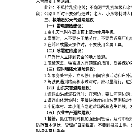
人冒雨到田房活动。
此外：不私拉乱接电线；不向河里乱扔垃圾和杂
段；公路阻断时不要强行通过；老人、小孩等特殊人
三、极端恶劣天气避险建议
（一）雷电避险建议：
1.雷电天气时在高山顶上请勿使用手机。
2.雷雨时，人不要在田地劳作，不要靠近高压
3.在郊区或露天操作时，不要使用金属工具。
（二）冰雹避险建议：
1.户外行人立即到安全的地方暂避。
2.驱赶家禽、牲畜进入有顶篷的场所，妥善保
（三）短时强降水避险建议：
1.如果身处室外，立即停止田间农事活动和户
2.驾驶员遇到路面积水过深时，应尽量绕行，
（四）山洪灾害避险建议：
1.遭遇山洪或泥石流时：在河边，要往河两边
2.遭遇山体滑坡时：用最快速度向山坡两侧稳
3.牢记本村、本小组应急避难场所和逃生路线
（五）农业生产避险建议：
1.抢管。
抓住有利时机加强田间管理，及时中根
防范苗木倒伏；管理好自家牲畜，不要到易发山洪、
时报告至村委会。