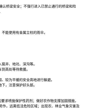
确认桥梁安全；不强行进入已禁止通行的桥梁和险
。
，不能使用有金属立柱的雨伞。
入窖井、地坑、深沟等。
车到高处等待救援。
固、较为平缓的安全高地进行躲避。
物下，注意保护好头部。
的要求喷施保护性药剂；做好农作物支撑加固措施，
劳作，远离低洼危险区域；出现农、林业气象灾害及