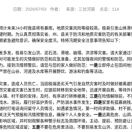
日期：2026/07/03 作者： 来源：三岔河镇 点击：
114
警，预计未来24小时我县将有暴雨，地质灾害风险等级较高，极易引发山体
键时期。为认真贯彻落实省、州、县关于防汛和地质灾害防范的有关部署
期紧急避险意识，确保安全度汛，特将汛期安全注意事项告知以下：
发多发，极易引发山洪、泥石流、滑坡、崩塌、洪涝等灾害。请大家通过
对可能发生的灾情做好防范和应急准备，尤其加强夜间的警惕和防范。同
力。接到汛情预警后，请您与您的家人做好防范：
一是
立即停止在田间地
严禁在山谷、河道及水库等开展野炊、游泳和钓鱼等活动。
灾害，造成人员伤亡，当因极端恶劣天气引发自然灾害时及时做好撤离避
然灾害或灾害已发生时，应提前转移到安全地带，迅速开展自救，等待外
从镇、村干部的安排，及时、有序进行转移撤离；
三是
在险情解除前，不
戏水、游玩，履行好监护责任，严防溺水事件发生；
四是
家里有孤寡病残
要随时打电话询问留守人员情况，如遇紧急情况，第一时间求助镇、村干部
关注天气预报和汛情预警信息，确保个人人身安全。
一是
远离危房、山洞
影响区域，并时刻观察各种警示标志及周围环境，主动、提前、预防避让
等危险区域逗留；
五是
不要在危房里活动，不要到易发生山洪、泥石流、