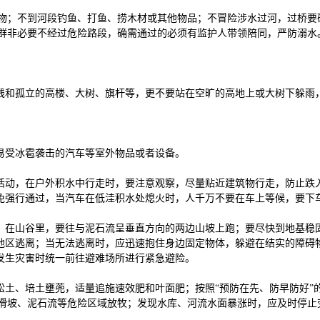
物；不到河段钓鱼、打鱼、捞木材或其他物品；不冒险涉水过河，过桥要
群非必要不经过危险路段，确需通过的必须有监护人带领陪同，严防溺水
电线和孤立的高楼、大树、旗杆等，更不要站在空旷的高地上或大树下躲雨
护易受冰雹袭击的汽车等室外物品或者设备。
外活动，在户外积水中行走时，要注意观察，尽量贴近建筑物行走，防止跌
避免强行通过，当汽车在低洼积水处熄火时，人千万不要在车上等候，要下
跑；在山谷里，要往与泥石流呈垂直方向的两边山坡上跑；要尽快到地基稳
定地区逃离；当无法逃离时，应迅速抱住身边固定物体，躲避在结实的障碍
，发生灾害时统一前往避难场所进行紧急避险。
松土、培土壅蔸，适量追施速效肥和叶面肥；按照“预防在先、防早防好”
滑坡、泥石流等危险区域放牧；发现水库、河流水面暴涨时，应及时停止