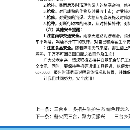
2.抢排。
暴雨后及时清理沟渠内的堵塞杂物，修
3.抢收。
对已成熟的作物及时采收上市；对受损
4.抢修。
对受损的沟渠、大棚及配套设施及时修
5.抢种。
对断行缺株的田块，及时补植补种；对
（六）其他安全提醒：
1.注意雨季交通安全。
雨季天道路泥泞湿滑，请
车不喝酒，喝酒不开车”的铁律，对自己和乘客生命
2.注意食品安全。
随着降雨天气来临，野生菌上
煮熟，千万不可因贪图口腹之欲而危及生命！
广大父老乡亲，请您积极支持并自觉配合防汛工
全度汛。同时，要保持手机等通讯工具畅通，以便发
6375058。报告时请尽量说明具体情况和位置，并
让我们共同努力，安全度汛！
上一条：
三台乡：多措并举护生态 绿色理念入
下一条：
薪火照三台，聚力促振兴——三台乡开