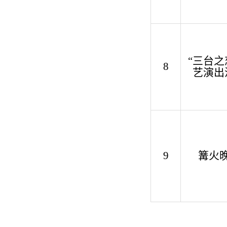
“三台之
8
艺演出
9
篝火