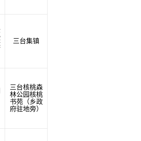
示
验
三台集镇
族
三台核桃森
创
林公园核桃
，
书苑（乡政
。
府驻地旁）