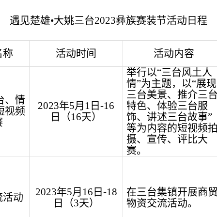
遇见楚雄
•大姚三台2023彝族赛装节
活动
日程
名称
活动时间
活动内容
举行以
“三台风土人
情”
为主题，
以
“展现
三台美景、推介三
台、情
2023
年
5
月
1
日
-
16
特色、体验三台服
短视频
日（
16
天）
饰、讲述三台故事”
赛
等为内
容
的短视频
摄、宣传、
评比大
赛
。
2023
年
5
月
16
日
-
18
在三台集镇开展商
流活动
日（
3
天）
物资交流活动
。