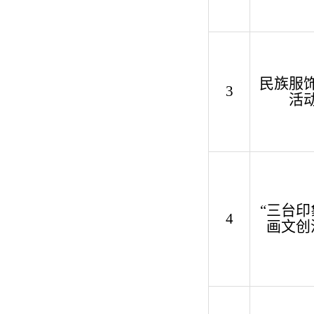
民族服
3
活
“
三台印
4
画文创