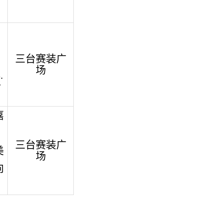
三台赛装广
场
.
活
嘉
、
三台赛装广
美
场
向