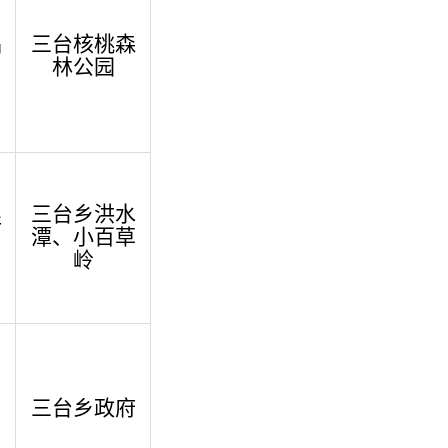
品
三台
核桃森
。
林公园
三台乡
洪水
行
潭、
小百草
。
岭
三台乡政府