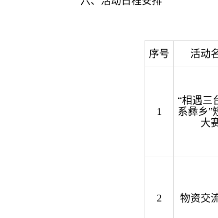
六、活动日程安排
序号
活动
“
相遇
三
1
系彝乡
”
大
2
物资交