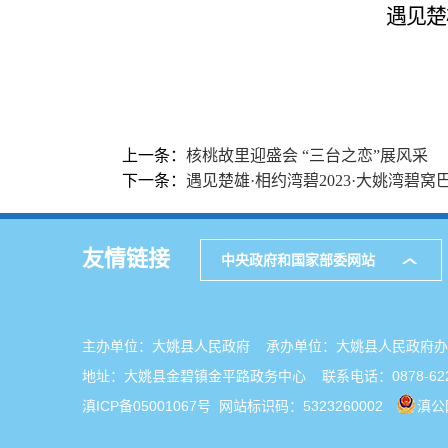
遇见楚
上一条：
核桃故里迎盛会 “三台之恋”展风采
下一条：
遇见楚雄·相约湾碧2023·大姚湾碧
友情链接
中央政府和国家部委网站
主办单位：大姚县人民政府 承办单位：大姚县人民政
地址：大姚县金碧镇金平路政务中心 联系电话：0878-622
滇ICP备05001067号
网站标识码：5323260002
滇公网