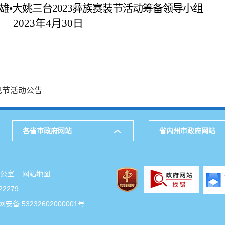
雄
•大姚三台
2023
彝族赛装节
活动筹备领导小组
2023
年
4
月
30
日
窝巴节活动公告
各省市政府网站
省内州市政府网站
府办公室
网站地图
2279
安备 53232602000001号