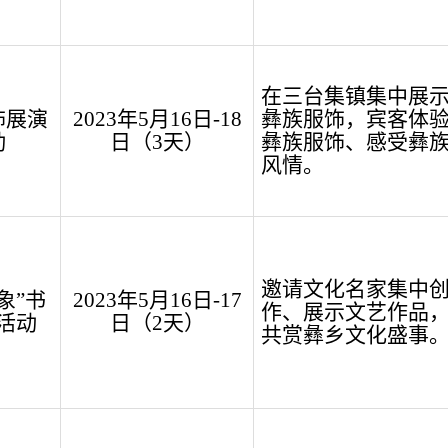
在三台集镇集中
展
饰展
演
2023
年
5
月
16
日
-
18
彝族服饰，
宾客
体
动
日（
3
天）
彝族服饰、感受彝
风情
。
邀请文化名家集中
象
”
书
2023
年
5
月
16
日
-17
作、展示文艺作品
活动
日（
2
天）
共赏彝乡文化盛事