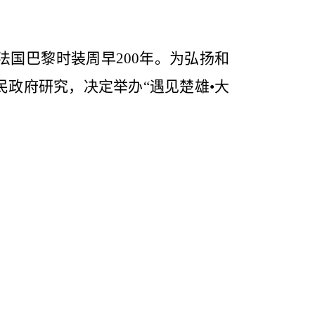
比法国巴黎时装
周
早
200
年
。
为
弘扬和
民政府研究，决定举办
“遇见楚雄•
大