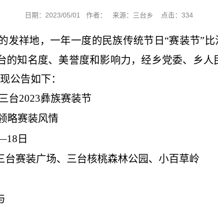
日期：2023/05/01 作者： 来源：三台乡 点击：
334
”的发祥地
，
一年一度的民族传统节日
“赛装节”
台的知名度、美誉度和影响力，
经乡党委、乡人
现公告如下：
姚三台
2023
彝族赛装节
领略赛装风情
—
18
日
三台赛装广场、三台核桃森林公园、小百草岭
与