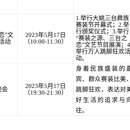
1.
举行大姚三台彝族
赛装节开幕式；
2.
举
行颁奖仪式；
3.
举行
恋”
文
2023
年
5
月
17
日
“赛装之源、三台之
活动
（
10:00
-
11:30
）
恋”
文艺节目展演；
4
举行
万人
跳脚狂欢
动
。
身着民族盛装的
宾、群众赛装比美
2023
年
5
月
17
日
晚会
跳脚狂欢，表达对
（
19:30
-
21:30
）
好生活的追求与
往。