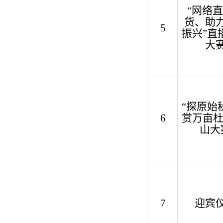
“网络
直
货、助
5
振兴
”
直
大
“
探原始
6
赏万亩
山大
7
迎宾