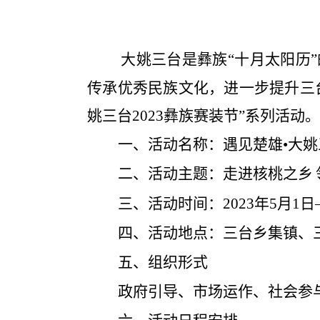
大姚
三台是彝族
“十月太阳历
传承优秀民族文化，
进一步提升三
姚三台
2023
彝族赛装节
”系列活动
。
一、
活动名称
：
遇见楚雄
•大
二、活动主题：
走进核桃之乡
三、活动时间：
20
23
年
5
月
1
日
四、活动地点：
三台乡
集镇、
五
、
组织形式
政府引导、市场运作、社会参