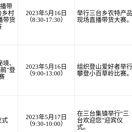
播带
力乡村
2023
年
5
月
16
日
举行三台乡农特产
播带货
（
8:30-17:30
）
现场直播带货大赛
赛
秘境、
2023
年
5
月
16
日
组织登山爱好者举
杜鹃
”
登
（
9:00
-
13:00
）
攀登小百草岭比赛
赛
在三台集镇举行
“
三
2023
年
5
月
17
日
仪式
台欢迎您
”
迎宾
仪
（
9:30
-
10:00
）
式。