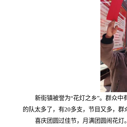
新街镇被誉为
“花灯之乡”。群众中
的队太多了，有
20
多支，节目又多，群
喜庆团圆过佳节，月满团圆闹花灯