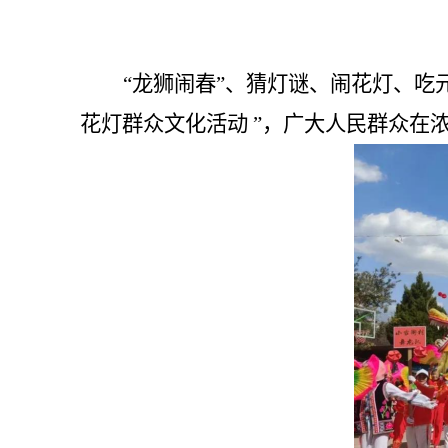
“
龙狮闹春
”
、
猜灯谜
、闹花灯、吃
花灯群众文化活动
”
，广大人民群众在