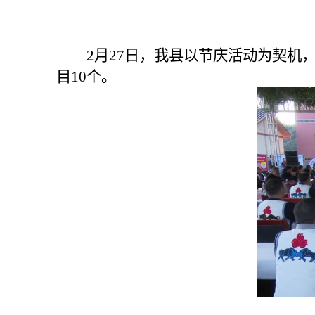
2
月
27
日，我县以节庆活动为契机
目
10
个。