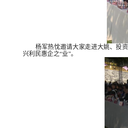
杨军热忱邀请大家走进大姚、投
兴利民惠企之“业”。