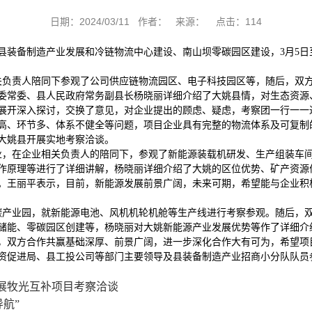
日期：2024/03/11 作者： 来源： 点击：
114
县装备制造产业发展和冷链物流中心建设、南山坝零碳园区建设，3月5日
关负责人陪同下参观了公司供应链物流园区、电子科技园区等，随后，双
委常委、县人民政府常务副县长杨晓丽详细介绍了大姚县情，对生态资源
展开深入探讨，交换了意见，对企业提出的顾虑、疑虑，考察团一行一一
高、环节多、体系不健全等问题，项目企业具有完整的物流体系及可复制
大姚县开展实地考察洽谈。
业，在企业相关负责人的陪同下，参观了新能源装载机研发、生产组装车
作原理等进行了详细讲解，杨晓丽详细介绍了大姚的区位优势、矿产资源
。王丽平表示，目前，新能源发展前景广阔，未来可期，希望能与企业积
碳产业园，就新能源电池、风机机轮机舱等生产线进行考察参观。随后，
储能、零碳园区创建等，杨晓丽对大姚新能源产业发展优势等作了详细介
，双方合作共赢基础深厚、前景广阔，进一步深化合作大有可为，希望项
资促进局、县工投公司等部门主要领导及县装备制造产业招商小分队队员
展牧光互补项目考察洽谈
航”