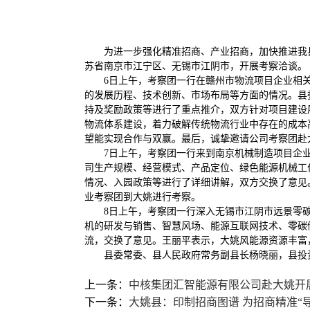
为进一步强化精准招商、产业招商，加快推进我
苏省南京市江宁区、无锡市江阴市，开展考察洽谈。
6日上午，考察团一行在赣州市物流项目企业相
的发展历程、技术创新、市场布局等方面的情况。县
持及奖励政策等进行了重点推介，双方针对项目建设
物流体系建设，着力破解传统物流行业中存在的成本
望能实现合作与双赢。最后，诚挚邀请公司考察团赴
7日上午，考察团一行来到南京机械制造项目企
司生产规模、经营模式、产品定位、绿色能源机械工
情况、入园政策等进行了详细讲解，双方交换了意见
业考察团到大姚进行考察。
8日上午，考察团一行深入无锡市江阴市远景零
机的研发与销售、智慧风场、能源互联网技术、零碳
流，交换了意见。王丽平表示，大姚风能源资源丰富
县委常委、县人民政府常务副县长杨晓丽，县投
上一条：
中核集团汇智能源有限公司赴大姚开
下一条：
大姚县：印制招商图谱 为招商精准“导