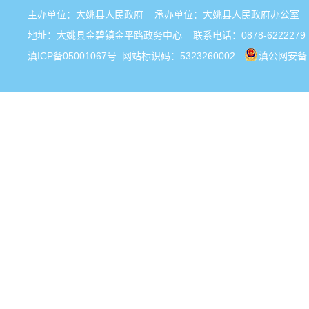
主办单位：大姚县人民政府 承办单位：大姚县人民政府办公
地址：大姚县金碧镇金平路政务中心 联系电话：0878-6222279
滇ICP备05001067号
网站标识码：5323260002
滇公网安备 5