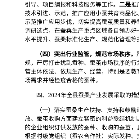
引导、项目编报和科技服务等工作。
二
是
推
技术引进、示范，推广应用小蚕共育商品化
示范推广应用步伐，切实提高蚕茧质量和养
调研选点，在蚕桑生产重点区域各自领办好
水平提升、蚕桑标准化生产、规范化管理等
（四）突出行业监管，规范市场秩序。
规，严厉打击扰乱蚕种、蚕茧市场秩序的行
营主体依法、依规生产、经营，特别是要教
场需求并经检疫合格的蚕种。
四、2024年全县蚕桑产业发展采取的措
（一）落实蚕桑生产扶持。支持和鼓励通
放、蚕茧收购方面建立紧密的利益联结机制
的企业组织订供发放的蚕种、收购的蚕茧，县
根据村级党组织（蚕农合作社）实际发种、