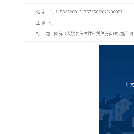
索 引 号：115323260151757350/2026-00027
主 题 词：
标 题：图解《大姚县保障性租赁住房管理实施细则