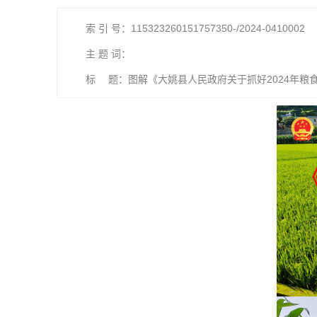
索 引 号：115323260151757350-/2024-0410002
主 题 词：
标 题：图解《大姚县人民政府关于抓好2024年粮