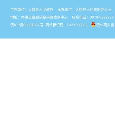
主办单位：大姚县人民政府 承办单位：大姚县人民政府办公
地址：大姚县金碧镇金平路政务中心 联系电话：0878-6222279
滇ICP备05001067号
网站标识码：5323260002
滇公网安备 5