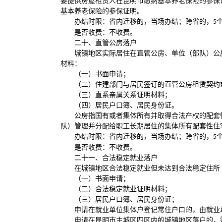
要提供房屋租赁人在昆明市缴纳基本养老保险的参保
基本养老保险的参保证明。
办结时限：省内迁移的，当场办结；跨省的，
5
是否收费：不收费。
二十、直管公房落户
城镇地区实际居住在直管公房、单位（部队）公
材料：
（一）书面申请；
（二）住建部门与居民签订的直管公房租赁契约
（三）直系亲属关系证明材料；
（四）居民户口簿、居民身份证。
公房指国有或者集体所有并取得合法产权的配套
队）管理并分配给职工长期居住的集体所有配套性住
办结时限：省内迁移的，当场办结；跨省的，
5
是否收费：不收费。
二十一、合法稳定就业落户
在城镇地区合法稳定就业但未达到合法稳定住所
（一）书面申请；
（二）合法稳定就业证明材料；
（三）居民户口簿、居民身份证；
申请在就业单位集体户登记常住户口的，由就业
申请在昆明市主城区四区内的城镇地区落户的，