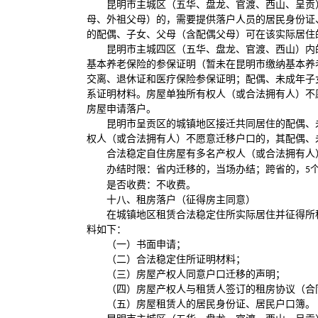
昆明市主城区（五华、盘龙、官渡、西山、呈贡
母、外祖父母）的，需要提供落户人员的居民身份证
的配偶、子女、父母（含配偶父母）可在该实际居住
昆明市主城四区（五华、盘龙、官渡、西山）内
基本养老保险的参保证明（暂未在昆明市缴纳基本养
交离、退休证和医疗保险参保证明；配偶、未成年子
系证明材料。房屋单独所有权人（或合法拥有人）不
房屋申请落户。
昆明市呈贡区的城镇地区接迁共同居住的配偶、
权人（或合法拥有人）不愿意迁移户口的，其配偶、
合法稳定自住房屋有多名产权人（或合法拥有人
办结时限：省内迁移的，当场办结；跨省的，
5
是否收费：不收费。
十八、租房落户（征得房主同意）
在城镇地区租赁合法稳定住所实际居住并征得所
料如下：
（一）书面申请；
（二）合法稳定住所证明材料；
（三）房屋产权人同意户口迁移的声明；
（四）房屋产权人与租赁人签订的租房协议（合
（五）房屋租赁人的居民身份证、居民户口簿。