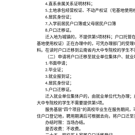
直系亲属关系证明材料；
4.
土地承包经营权证、不动产权证（宅基地使用
5.
居民身份证；
6.
入学前居民户口簿或父母居民户口簿
7.
户口迁移证。
8.
迁入地为城镇的，不提供第
项材料；户口托管
5
基地使用权证）正在办理中的，可凭办理部门的受理
料。在读时户口迁移到云南省内大中专院校的学生不
（二）申请将户口迁移至就业单位集体户、就业
书面申请；
1.
毕业证；
2.
就业报到证；
3.
居民身份证；
4.
户口迁移证。
5.
迁入就业单位集体户的，由就业单位代为办理；
大中专院校的学生不需要提供第
项。
5
服务基层
四个项目
的高校毕业生在服务期间，
“
”
住户口登记地，聘用期满后可根据去向，将户口迁至
办结时限：当场办结。
是否收费：不收费。