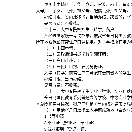
昆明市主城区（五华、盘龙、官渡、西山、呈贡
父母）、子女、（外）祖父母、配偶（外）祖父母、
办结时限：省内迁移的，当场办结；跨省的，
5
是否收费：不收费。
二十三、大中专院校招生（转学）落户
凡经过国家统一考试招录，被我省全日制国民教
所在地或保留在常住户口登记地。对于学校所在地为
（一）书面申请；
（二）录取通知书或学校学籍证明；
（三）户口迁移证；
（四）居民户口簿、居民身份证。
入学（转学）前常住户口登记在云南省内的学生
办结时限：当场办结。
是否收费：不收费。
二十四、大中专院校学生毕业（肄业、结业）落
全日制国民教育系列普通高等学校、中等专业学
人意愿和实际情况，将户口迁移至省内的入学前原籍
（一）申请将户口迁移至入学前原籍地（含乡村
书面申请；
1.
毕业证（肄业证、结业证）；
2.
就业报到（登记）证；
3.