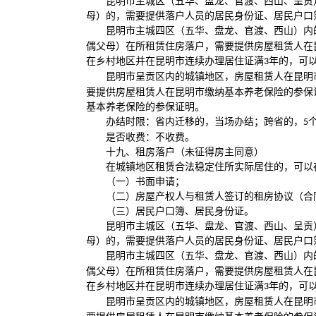
昆明市主城区（五华、盘龙、官渡、西山、呈贡
母）的，需要提供落户人员的居民身份证、居民户口
昆明市主城四区（五华、盘龙、官渡、西山）内
偶父母）在所租赁住房落户，需要提供房屋租赁人在
在乡村地区并在昆明市连续办理居住证满
年的，可
3
昆明市呈贡区内的城镇地区，房屋租赁人在昆明
要提供房屋租赁人在昆明市缴纳基本养老保险的参保
基本养老保险的参保证明。
办结时限：省内迁移的，当场办结；跨省的，
5
是否收费：不收费。
十九、租房落户（未征得房主同意）
在城镇地区租赁合法稳定住所实际居住的，可以
（一）书面申请；
（二）房屋产权人与租赁人签订的租房协议（合
（三）居民户口簿、居民身份证。
昆明市主城区（五华、盘龙、官渡、西山、呈贡
母）的，需要提供落户人员的居民身份证、居民户口
昆明市主城四区（五华、盘龙、官渡、西山）内
偶父母）在所租赁住房落户，需要提供房屋租赁人在
在乡村地区并在昆明市连续办理居住证满
年的，可
3
昆明市呈贡区内的城镇地区，房屋租赁人在昆明