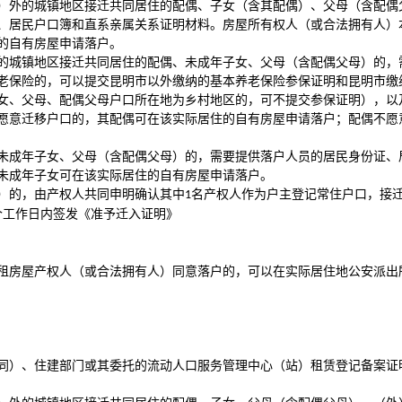
）外的城镇地区接迁共同居住的配偶、子女（含其配偶）、父母（含配偶
、居民户口簿和直系亲属关系证明材料。房屋所有权人（或合法拥有人）
的自有房屋申请落户。
的城镇地区接迁共同居住的配偶、未成年子女、父母（含配偶父母）的，
老保险的，可以提交昆明市以外缴纳的基本养老保险参保证明和昆明市缴
女、父母、配偶父母户口所在地为乡村地区的，可不提交参保证明），以
愿意迁移户口的，其配偶可在该实际居住的自有房屋申请落户；配偶不愿
未成年子女、父母（含配偶父母）的，需要提供落户人员的居民身份证、
未成年子女可在该实际居住的自有房屋申请落户。
）的，由产权人共同申明确认其中
名产权人作为户主登记常住户口，接
1
个工作日内签发《准予迁入证明》
租房屋产权人（或合法拥有人）同意落户的，可以在实际居住地公安派出
同）、住建部门或其委托的流动人口服务管理中心（站）租赁登记备案证