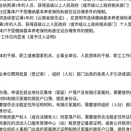
业执照满
年的人员、获得县级以上人民政府（或市级以上政府相关部门
1
社区集体户不受缴纳基本养老保险和居住证办理条件的限制。
供连续登记满
年的《云南省居住证》、在昆明市连续缴纳基本养老保险
1
满
年的人员、获得县级以上人民政府（或市级以上政府相关部门）个人
1
体户不受缴纳基本养老保险和居住证办理条件的限制。
个工作日内签发《准予迁入证明》
体的干部、职工或者国家机关、企事业单位、人民团体的干部、职工工作
业单位聘用批复（登记表）、组织（人社）部门出具的各类人才引进或调
；
办理。申请在就业地社区集体（家庭）户落户且有随迁家属的，需要提供
材料和随迁家属的居民户口簿、居民身份证。
要提供合法稳定住所证明材料，有随迁家属的，需要提供组织（人社）部
身份证。
所租房屋产权人（或合法拥有人）同意落户的，需要提供合法稳定住所证
其委托的流动人口服务管理中心（站）租赁登记备案证明，或者公共租赁
单位组织人事部门出具的家属随迁证明和随迁家属的居民户口簿、居民身