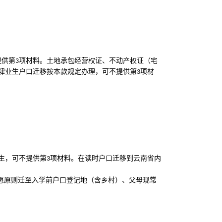
提供第
项材料。土地承包经营权证、不动产权证（宅
3
肄业生户口迁移按本款规定办理，可不提供第
项材
3
生，可不提供第
项材料。在读时户口迁移到云南省内
3
愿原则迁至入学前户口登记地（含乡村）、父母现常