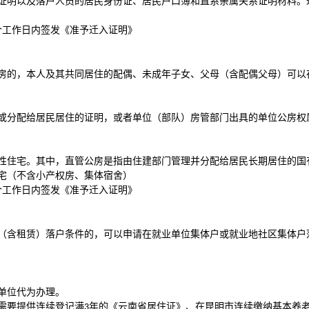
证明以及落户人员的居民身份证、居民户口簿和直系亲属关系证明材料。
个工作日内签发《准予迁入证明》
房的，本人及其共同居住的配偶、未成年子女、父母（含配偶父母）可以
或分配给居民居住的证明，或者单位（部队）房管部门出具的单位公房权
性住宅。其中，直管公房是指由住建部门管理并分配给居民长期居住的国
宅（不含小产权房、集体宿舍）
个工作日内签发《准予迁入证明》
（含租赁）落户条件的，可以申请在就业单位集体户或就业地社区集体户
单位代为办理。
需要提供连续登记满
年的《云南省居住证》、在昆明市连续缴纳基本养
3