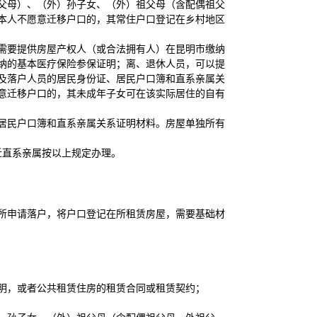
父母）、（外）孙子女、（外）祖父母（含配偶祖父
本人不愿意迁移户口的，其常住户口登记在乡村地区
需要提供房屋产权人（或合法拥有人）在昆明市缴纳
纳的基本医疗保险参保证明；离、退休人员，可以提
及落户人员的居民身份证、居民户口簿和直系亲属关
意迁移户口的，其未成年子女可在该实际居住的自有
居民户口簿和直系亲属关系证明材料。房屋单独所有
迁直系亲属按以上规定办理。
所申请落户，将户口登记在所租赁房屋，需要基础材
明，或者公共租赁住房的租赁合同或租赁契约；