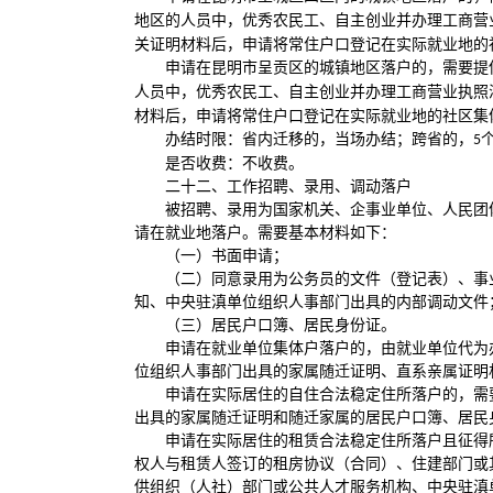
地区的人员中，优秀农民工、自主创业并办理工商营
关证明材料后，申请将常住户口登记在实际就业地的
申请在昆明市呈贡区的城镇地区落户的，需要提
人员中，优秀农民工、自主创业并办理工商营业执照
材料后，申请将常住户口登记在实际就业地的社区集
办结时限：省内迁移的，当场办结；跨省的，
5
是否收费：不收费。
二十二、工作招聘、录用、调动落户
被招聘、录用为国家机关、企事业单位、人民团
请在就业地落户。需要基本材料如下：
（一）书面申请；
（二）同意录用为公务员的文件（登记表）、事
知、中央驻滇单位组织人事部门出具的内部调动文件
（三）居民户口簿、居民身份证。
申请在就业单位集体户落户的，由就业单位代为
位组织人事部门出具的家属随迁证明、直系亲属证明
申请在实际居住的自住合法稳定住所落户的，需
出具的家属随迁证明和随迁家属的居民户口簿、居民
申请在实际居住的租赁合法稳定住所落户且征得
权人与租赁人签订的租房协议（合同）、住建部门或
供组织（人社）部门或公共人才服务机构、中央驻滇