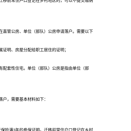
迁移前常住户口登记在乡村地区的，可以不提交缴纳
在直管公房、单位（部队）公房申请落户。需要以下
属证明、房屋分配给职工居住的证明；
有配套性住宅。单位（部队）公房是指由单位（部
落户，需要基本材料如下：
老保险满
年的参保证明。迁移前常住户口登记在乡村
3