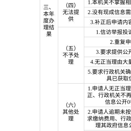
1.本机关不掌握
（四）
三、
无法提
2.没有现成信息
本年
供
度办
3.补正后申请内
理结
1.信访举报投
果
2.重复
（五）
3.要求提供公
不予处
理
4.无正当理由大
5.要求行政机关
具已获取
1.申请人无正当
正、行政机关不
信息公开0
（六）
其他处
2.申请人逾期未
理
求缴纳费用、行
理其政府信息