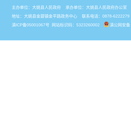
主办单位：大姚县人民政府 承办单位：大姚县人民政府办公
地址：大姚县金碧镇金平路政务中心 联系电话：0878-6222279
滇ICP备05001067号
网站标识码：5323260002
滇公网安备 5