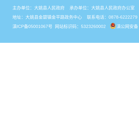
主办单位：大姚县人民政府 承办单位：大姚县人民政府办公
地址：大姚县金碧镇金平路政务中心 联系电话：0878-6222279
滇ICP备05001067号
网站标识码：5323260002
滇公网安备 5