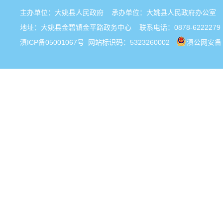
主办单位：大姚县人民政府 承办单位：大姚县人民政府办公
地址：大姚县金碧镇金平路政务中心 联系电话：0878-6222279
滇ICP备05001067号
网站标识码：5323260002
滇公网安备 5