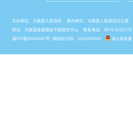
主办单位：大姚县人民政府 承办单位：大姚县人民政府办公
地址：大姚县金碧镇金平路政务中心 联系电话：0878-6222279
滇ICP备05001067号
网站标识码：5323260002
滇公网安备 5