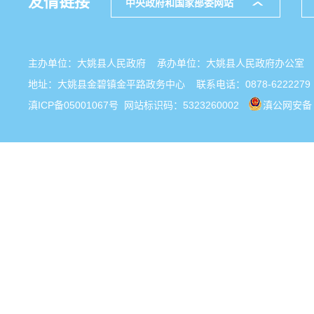
友情链接
中央政府和国家部委网站
主办单位：大姚县人民政府 承办单位：大姚县人民政府办公
地址：大姚县金碧镇金平路政务中心 联系电话：0878-6222279
滇ICP备05001067号
网站标识码：5323260002
滇公网安备 5