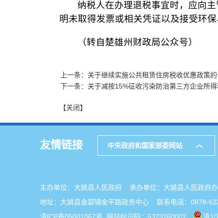
纳税人在办理退税事宜时，应向主
明未取得发票或相关凭证以及接受环保
（转自楚雄州财政局公众号）
上一条：关于继续实施公共租赁住房税收优惠政策的
下一条：关于减按15%征收污染防治第三方企业所
【关闭】
友情链接
中央政府和国家部委网站
主办单位：大姚县人民政府 承办单位：大姚县人民政
地址：大姚县金碧镇金平路政务中心 联系电话：0878-622
滇ICP备05001067号
网站标识码：5323260002
滇公网