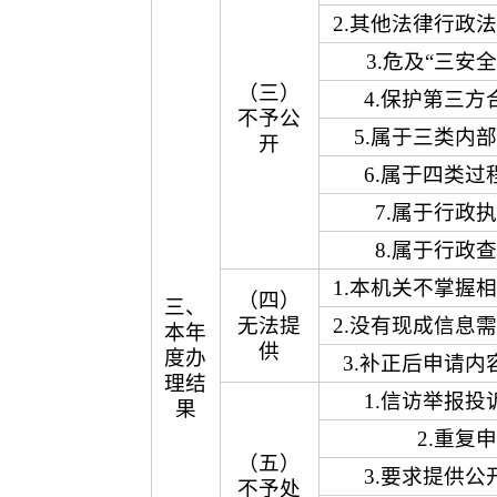
2.其他法律行政
3.危及“三安
（三）
4.保护第三方
不予公
5.属于三类内
开
6.属于四类过
7.属于行政
8.属于行政
1.本机关不掌握
（四）
三、
无法提
2.没有现成信息
本年
供
度办
3.补正后申请内
理结
1.信访举报投
果
2.重复
（五）
3.要求提供公
不予处