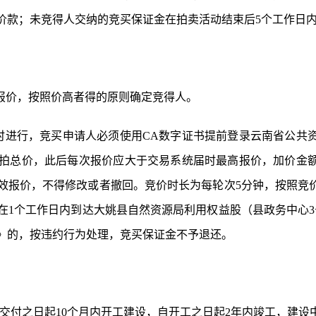
价款；未竞得人交纳的竞买保证金在拍卖活动结束后5个工作日
报价，按照价高者得的原则确定竞得人。
5:00准时进行，竞买申请人必须使用CA数字证书提前登录云南省
拍总
价
，此后每次报价应大于交易系统届时最高报价，加价金
效报价，
不得修改或者撤回
。
竞价时长为每轮次
5分钟，
按照竞
在1个工作日内到达大姚县自然资源局利用权益股（县政务中心3
》的，按违约行为处理，竞买保证金不予退还。
地交付之日起10个月内开工建设，自开工之日起2年内竣工，建