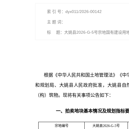
索 引 号：dyx011/2026-00142
主 题 词：
标 题：大姚县2026-G-5号宗地国有建设
根据《中华人民共和国土地管理法》《中
和规划局、大姚县人民政府批准，大姚县自
（构）筑物。现将有关事项公告如下：
一、拍卖地块基本情况及规划指标
宗地编号
大姚县
2026-G-5号