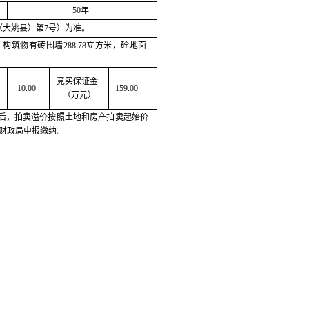
50年
年（大姚县）第7号）为准。
构筑物有砖围墙288.78立方米，砼地面
竞买保证金
10.00
159.00
（万元）
后，拍卖溢价按照土地和房产拍卖起始价
财政局申报缴纳。