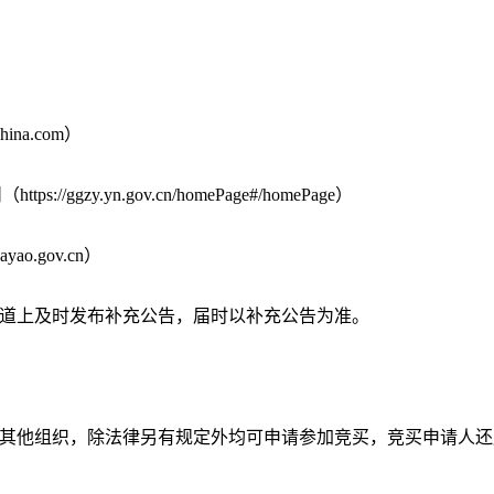
china.com
）
州（
https://ggzy.yn.gov.cn/homePage#/homePage
）
dayao.gov.cn）
道上及时发布补充公告，届时以补充公告为准。
其他组织，除法律另有规定外均可申请参加竞买，竞买申请人还