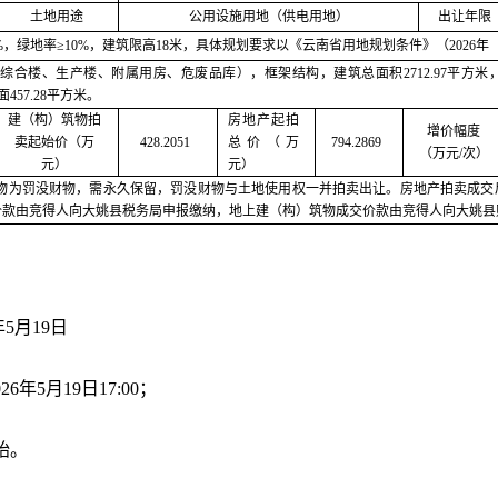
土地用途
公用设施用地（供电用地）
出让年限
40%，绿地率≥10%，建筑限高18米，具体规划要求以《云南省用地规划条件》（2026
（综合楼、生产楼、附属用房、危废品库），框架结构，建筑总面积2712.97平方米，
457.28平方米。
建（构）筑物拍
房地产起拍
增价幅度
卖起始价（万
428.2051
总价（万
794.2869
（万元
/次）
元）
元）
物为罚没财物，需永久保留，罚没财物与土地使用权一并拍卖出让。房地产拍卖成交
价款由竞得人向大姚县税务局申报缴纳，地上建（构）筑物成交价款由竞得人向大姚县
年5月19日
026年5月19日17:00；
开始。