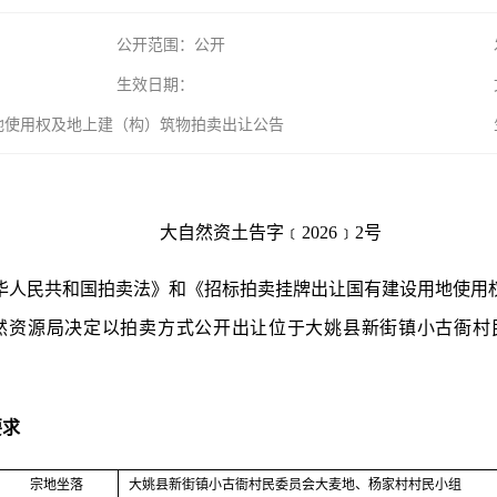
公开范围：公开
生效日期：
用地使用权及地上建（构）筑物拍卖出让公告
大自然资土告字﹝
2026﹞2号
华人民共和国拍卖法》和《招标拍卖挂牌出让国有建设用地使用
然资源局决定以拍卖方式公开出让位于大姚县新街镇小古衙村
要求
宗地坐落
大姚县新街镇小古衙村民委员会大麦地、杨家村村民小组