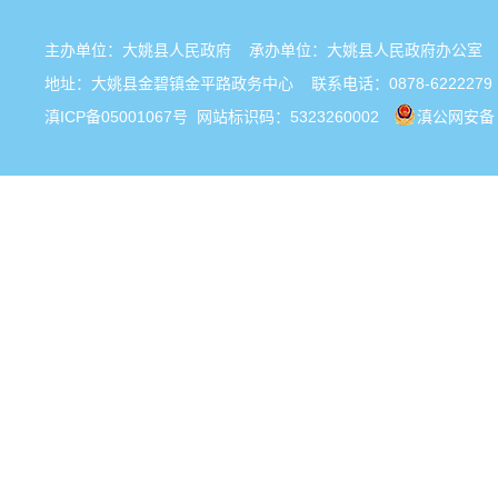
主办单位：大姚县人民政府 承办单位：大姚县人民政府办公
地址：大姚县金碧镇金平路政务中心 联系电话：0878-6222279
滇ICP备05001067号
网站标识码：5323260002
滇公网安备 5