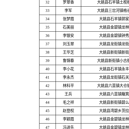
32
罗翠香
大姚县石羊镇土枧
33
李军
大姚县三岔河镇格
34
张梦霞
大姚县石羊镇郭家
35
石美丽
大姚县金碧镇龙林
36
李银安
大姚县金碧镇钟秀
37
刘玉翠
大姚县龙街镇龙街
38
王华芝
大姚县新街镇新街
39
鲁锦春
大姚县新街镇小古
40
李小花
大姚县石羊镇永丰
41
李永杰
大姚县龙街镇石关
42
林科平
大姚县六苴镇大仓
43
王兵
大姚县六苴镇簸箕
44
毛之祥
大姚县新街镇碧么
45
赵登权
大姚县湾碧乡茨拉
46
李颖霞
大姚县金碧镇龙林
47
冯进先
大姚县金碧镇龙林