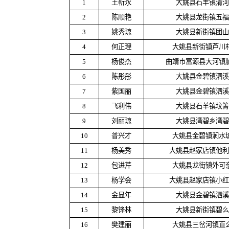
1
王靳永
大姚县石羊镇清河
2
陈顺艳
大姚县龙街镇五福
3
姚秀琼
大姚县新街镇团山
4
何正理
大姚县新街镇芦川
5
杨俊杰
曲靖市富源县大河镇
6
陈彤彤
大姚县金碧镇泗溪
7
紫国丽
大姚县金碧镇泗溪
8
飞利伟
大姚县石羊镇坟箐
9
刘丽琼
大姚县湾碧乡湾碧
10
普兴才
大姚县金碧镇涧水
11
杨美秀
大姚县赵家店镇他利
12
包进芹
大姚县龙街镇外可
13
杨学会
大姚县赵家店镇小红
14
金显年
大姚县金碧镇泗溪
15
黎锋林
大姚县新街镇碧么
16
樊建丽
大姚县三岔河镇直