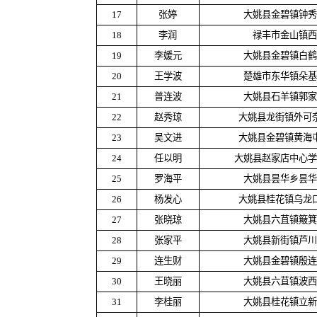
17
张婷
大姚县金碧镇钟秀
18
李润
禄丰市金山镇西
19
李媛元
大姚县金碧镇白鹤
20
王学波
楚雄市东华镇朵基
21
普连波
大姚县石羊镇郭家
22
赵秀琼
大姚县龙街镇外可
23
吴文进
大姚县金碧镇黄海
24
任以明
大姚县赵家店中心学
25
罗海平
大姚县昙华乡昙华
26
杨发心
大姚县桂花镇乌龙
27
张晓琼
大姚县六苴镇簸箕
28
张家平
大姚县新街镇芦川
29
连生财
大姚县金碧镇殷连
30
王晓丽
大姚县六苴镇波西
31
李桂丽
大姚县桂花镇立新