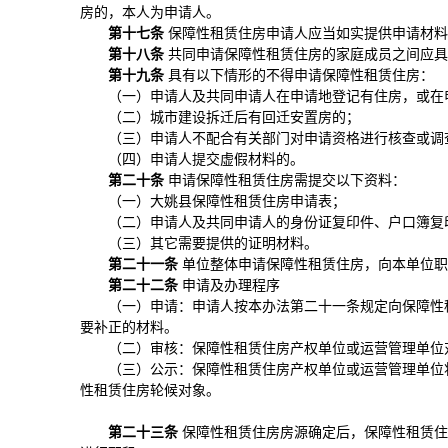
房的，本人为申请人。
第十
七
条
保障性租赁住房申请人应当如实提供申请材料
第十
八
条
共同申请保障性租赁住房的家庭成员之间应具
第十九条
具有以下情形的不得申请保障性租赁住房：
（一）申请人及共同申请人在申请地登记有住房，或在
（二）城市建设拆迁后有回迁安置房的；
（三）申请人不配合有关部门对申请资格进行核查或调
（四）申请人提交虚假材料的。
第二十条
申请保障性租赁住房需提交以下资料：
（一）大姚县保障性租赁住房申请表；
（二）申请人及共同申请人的身份证复印件、户口簿复
（三）其它需要提供的证明材料。
第二十
一
条
单位整体申请保障性租赁住房，向本单位职
第二十
二
条
申请及办理程序
（一）申请：申请人按本办法第二十一条规定向保障性
要补正的材料。
（二）审核：保障性租赁住房产权单位或运营管理单位
（三）公示：保障性租赁住房产权单位或运营管理单位
性租赁住房轮候对象。
第二十
三
条
保障性租赁住房房源确定后，保障性租赁住