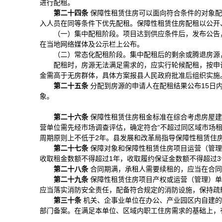
进行配租。
第二十
四
条
保障性租赁住房可以面向符合条件的对象配
入人员在同等条件下优先配租。保障性租赁住房配租以公开
（一）集中配租阶段。项目达到供应条件后，发布公告
在当地网络媒体及公示栏上公布。
（二）常态化配租阶段。集中配租后的剩余或腾退房源
配租时，房源无法满足需求的，应实行轮候配租，按申
金需高于无房群体，具体方案报县人民政府批准后组织实施
第二十
五
条
分配到房源的申请人在配租结果公布15日
象。
第二十
六
条
保障性租赁住房租金标准在综合考虑房屋建
营单位需先经市场调查评估，确定符合“不超过同区域市场租
周期原则上不低于2年。县发展和改革局指导保障性租赁住
第二十
七
条
保障对象和保障性租赁住房项目运营（管理
收取租金数额不得超过1年，收取履约保证金数额不得超过3
第二十
八
条
合同期满，承租人需要续租的，应当在合同
第二十
九
条
保障性租赁住房项目产权或运营（管理）单
应当落实消防安全责任，配备符合规定的消防设施，保持疏
第三十条
机关、企事业单位在办公、产业园区内自建的
部门备案。在满足本单位、区域内职工住房需求的基础上，