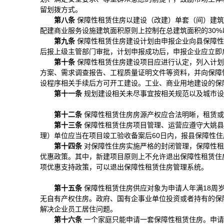
留划拨方式。
第八条
保障性租赁住房以建设（改建）单套（间）建筑
配建商业服务设施建筑面积原则上控制在总建筑面积的30%
第九条
保障性租赁住房建设计划由申报企业向县保障性
后报上级主管部门审批，计划申报成功后，申报企业应立即
第十条
保障性租赁住房建设项目应进行认定，列入计划
方案、需求调查报告、工程质量证明文件等资料，并向保障
设程序相关手续后方可开工建设。工业、商业用地建设的保
第十一条
规划建设相关未尽事宜按相关规范以及城市设
第十二条
保障性租赁住房房源产权应合法明晰，租赁或
第十三条
保障性租赁住房项目管理、运营应遵守大姚县
理）单位应当在项目竣工验收备案后60日内，报县保障性
第十四条
对保障性住房实施严格的封闭管理，保障性租
优惠政策。其中，新建项目原则上不允许退出保障性租赁住
项优惠支持政策，可以退出保障性租赁住房管理系统。
第十五条
保障性租赁住房供应对象为申请人年满18周
无自有产权住房。政府、国有企事业单位投资或者持有的保
解决企业员工居住问题。
第十六条
一个家庭只能申请一套保障性租赁住房。申请