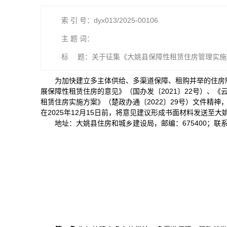
索 引 号：dyx013/2025-00106
主 题 词：
标 题：关于征集《大姚县保障性租赁住房管理实施
为加快建立多主体供给、多渠道保障、租购并举的住房
展保障性租赁住房的意见》（国办发〔2021〕22号）、《
租赁住房实施方案》（楚政办通〔2022〕29号）文件精
在2025年12月15日前，将意见建议形成书面材料发送至
地址：大姚县住房和城乡建设局，邮编：675400；联系电话：0