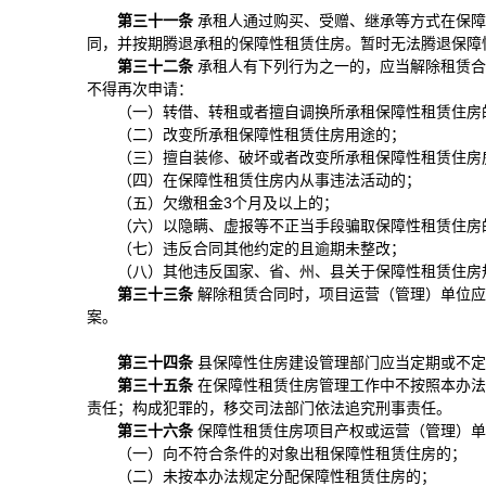
第三十
一
条
承租人通过购买、受赠、继承等方式在保障
同，并按期腾退承租的保障性租赁住房。暂时无法腾退保障
第三十
二
条
承租人有下列行为之一的，应当解除租赁合
不得再次申请：
（一）转借、转租或者擅自调换所承租保障性租赁住房
（二）改变所承租保障性租赁住房用途的；
（三）擅自装修、破坏或者改变所承租保障性租赁住房
（四）在保障性租赁住房内从事违法活动的；
（五）欠缴租金3个月及以上的；
（六）以隐瞒、虚报等不正当手段骗取保障性租赁住房
（七）违反合同其他约定的且逾期未整改；
（八）其他违反国家、省、州、县关于保障性租赁住房
第三十
三
条
解除租赁合同时，项目运营（管理）单位应
案。
第三十
四
条
县保障性住房建设管理部门应当定期或不定
第三十
五
条
在保障性租赁住房管理工作中不按照本办法
责任；构成犯罪的，移交司法部门依法追究刑事责任。
第三十
六
条
保障性租赁住房项目产权或运营（管理）单
（一）向不符合条件的对象出租保障性租赁住房的；
（二）未按本办法规定分配保障性租赁住房的；