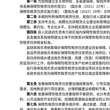
第一条
为加快建立多主体供给、多渠道保障、租购并举
快发展保障性租赁住房的意见》（国办发〔2021〕22号）
保障性租赁住房实施方案》（楚政办通〔2022〕29号）
第二条
本细则所称保障性租赁住房，是指已进入国家保
第三条
支持专业化、规模化住房租赁企业建设和管理运
规模化、集约化、专业化水平。支持相关国有企业拓展保障
第四条
县人民政府负责本行政区域内保障性租赁住房的
县发展改革局按照建设主体不同类型对保障性租赁住房
性租赁住房租金标准。
县财政局负责统筹做好保障性租赁住房建设资金保障，
县自然资源局负责做好保障性租赁住房项目土地供应、
县住房和城乡建设局负责新建、改建（改造）的保障性
房监测评价工作，指导保障性租赁住房产权单位或受委托的
县行政审批局负责对保障性租赁住房建设项目涉及本单
县税务局负责向保障性租赁住房产权单位或运营管理单
第五条
发展保障性租赁住房要加强统筹指导，引导实施
需求，因地制宜进行项目谋划，合理把握建设规模和节奏，
第六条
发展保障性租赁住房要按照平衡原则，充分考虑
利、公共设施较齐全的区域，加强配套基础设施建设和公共
第七条
保障性租赁住房要多措并举，通过新建、改建（
划、满足安全要求、尊重群众意愿的前提下，鼓励市场主体