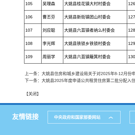
105
吴理森
大姚县桂花镇大村村委会
12
106
曹丕芬
大姚县新街镇团山村委会
12
107
刘应聪
大姚县六苴镇者纳么村委会
12
108
李光辉
大姚县铁锁乡铁锁村委会
12
109
周丽学
大姚县六苴镇簸箕村委会
13
上一条：大姚县住房和城乡建设局关于对2025年8-12月
下一条：大姚县2025年度申请公共租赁住房第二批分配入
【关闭】
友情链接
中央政府和国家部委网站