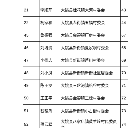
21
李顺芹
大姚县桂花镇大河村委会
43
22
杨家和
大姚县龙街镇五福村委会
44
45
鲁德强
大姚县金碧镇厂房村委会
67
46
刘增贵
大姚县新街镇夏家坝村委会
68
47
李德志
大姚县新街镇芦川村委会
69
48
刘小凤
大姚县新街镇新街社区居委会
70
49
陈王罗
大姚县三岔河镇格谷村委会
71
50
王正平
大姚县金碧镇三槐村委会
72
51
钱镜舟
大姚县新街镇小古衙村委会
73
大姚县赵家店镇黄羊岭村民委员
52
拜云翠
74
会