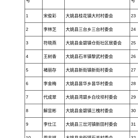
号
号
1
宋俊彩
大姚县桂花镇大村村委会
23
2
李林芝
大姚县三台乡三台村委会
24
3
符晓燕
大姚县金碧镇仓街社区居委会
25
4
王树香
大姚县石羊镇黎武村委会
26
5
褚丽存
大姚县新街镇新街村委会
27
6
李金梅
大姚县昙华乡昙华村委会
28
7
代成翠
大姚县湾碧乡白坟坝村委会
29
8
解显彬
大姚县金碧镇三槐村委会
30
9
李仕江
大姚县三岔河镇新田村委会
31
10
周志祥
大姚县龙街镇石关村委会
32