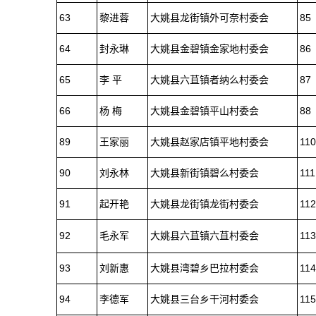
63
黎进蓉
大姚县龙街镇外可奈村委会
85
64
封永琳
大姚县金碧镇金家地村委会
86
65
李 平
大姚县六苴镇者纳么村委会
87
66
杨 梅
大姚县金碧镇平山村委会
88
89
王家丽
大姚县赵家店镇平地村委会
110
90
刘永林
大姚县新街镇碧么村委会
111
91
起开艳
大姚县龙街镇龙街村委会
112
92
毛永军
大姚县六苴镇六苴村委会
113
93
刘新惠
大姚县湾碧乡巴拉村委会
114
94
李德军
大姚县三台乡干河村委会
115