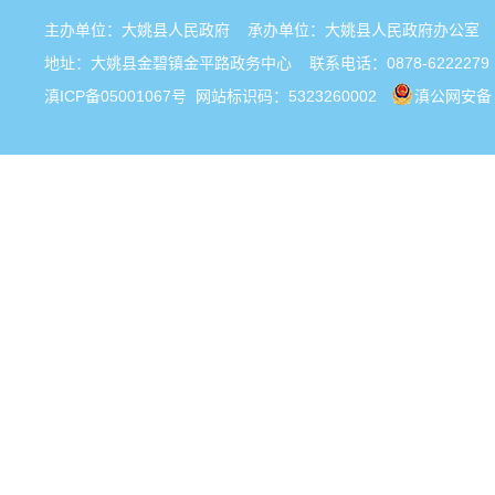
主办单位：大姚县人民政府 承办单位：大姚县人民政府办公
地址：大姚县金碧镇金平路政务中心 联系电话：0878-6222279
滇ICP备05001067号
网站标识码：5323260002
滇公网安备 5