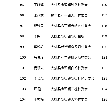
95
王以辉
大姚县金碧镇钟秀村委会
116
96
张竞文
禄丰县和平镇大厂村委会
117
97
起晓辰
大姚县六苴镇者纳么村委会
118
98
李梅
大姚县新街镇新街粮所
119
99
华松艳
大姚县新街镇夏家坝村委会
12
100
马映玲
大姚县石羊镇柳树塘村委会
12
101
杨顺兴
大姚县金碧镇白鹤村委会
12
102
李晓蕊
大姚县新街镇新街社区居委会
12
103
薛 刚
大姚县金碧镇三槐村委会
12
104
王秀梅
大姚县新街镇大桥村委会
12