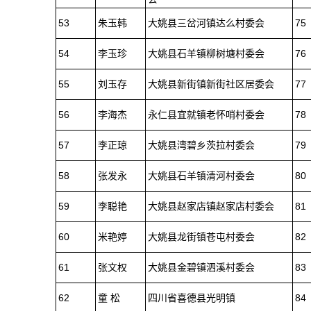
53
朱玉韩
大姚县三岔河镇达么村委会
75
54
李玉珍
大姚县石羊镇柳树塘村委会
76
55
刘玉存
大姚县新街镇新街社区居委会
77
56
李海杰
永仁县宜就镇老怀哨村委会
78
57
李正琼
大姚县湾碧乡茨拉村委会
79
58
张发永
大姚县石羊镇清河村委会
80
59
李聪艳
大姚县赵家店镇赵家店村委会
81
60
米艳婷
大姚县龙街镇苍屯村委会
82
61
张文权
大姚县金碧镇泗溪村委会
83
62
童 松
四川省喜德县光明镇
84