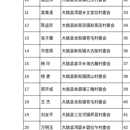
11
袁美清
大姚县湾碧乡文宜拉村委会
33
12
陈运珍
大姚县赵家店镇赵家店村委会
34
13
张子康
大姚县龙街镇苍屯村委会
35
14
华思燕
大姚县新街镇大古衙村委会
36
15
杨 玲
大姚县昙华乡海古簸村委会
37
16
杨 勇
大姚县新街镇团山村委会
38
17
邢开成
大姚县金碧镇三槐村委会
39
18
王 杰
大姚县龙街镇苍屯村委会
40
19
刘友平
大姚县三岔河镇荞苴村委会
41
20
万明玉
大姚县湾碧乡碧拉乍村委会
42