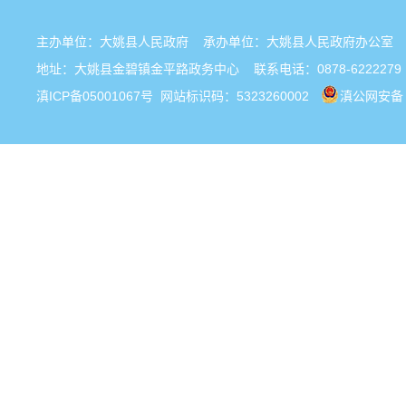
主办单位：大姚县人民政府 承办单位：大姚县人民政府办公
地址：大姚县金碧镇金平路政务中心 联系电话：0878-6222279
滇ICP备05001067号
网站标识码：5323260002
滇公网安备 5