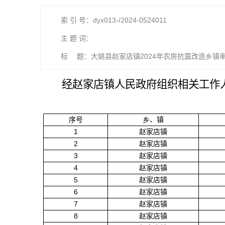
索 引 号：dyx013-/2024-0524011
主 题 词：
标 题：大姚县赵家店镇2024年农房抗震改造乡镇
经
赵家店镇
人民政府组织相关工作
序号
乡、镇
1
赵家店镇
2
赵家店镇
3
赵家店镇
4
赵家店镇
5
赵家店镇
6
赵家店镇
7
赵家店镇
8
赵家店镇