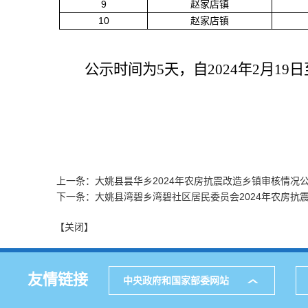
9
赵家店镇
10
赵家店镇
公示时间为
5
天，自
202
4
年
2
月
19
日
上一条：大姚县昙华乡2024年农房抗震改造乡镇审核情况
下一条：大姚县湾碧乡湾碧社区居民委员会2024年农房抗
【关闭】
友情链接
中央政府和国家部委网站