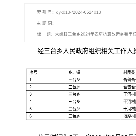
索 引 号：dyx013-/2024-0524013
主 题 词：
标 题：大姚县三台乡2024年农房抗震改造乡镇审
经
三台乡
人民政府组织相关工作人
序号
乡、镇
村民委
1
三台乡
吾普吾
2
三台乡
吾普吾
3
三台乡
干河村
4
三台乡
干河村
5
三台乡
干河村
6
三台乡
博厚村