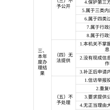
（三）不
4.保护第三
予公开
5.属于三类
6.属于四类
7.属于行
8.属于行
1.本机关不掌
息
三、
（四）无
本年
2.没有现成信
法提供
度办
作
理结
3.补正后申请
果
1.信访举报
2.重
（五）不
3.要求提供
予处理
4.无正当理由