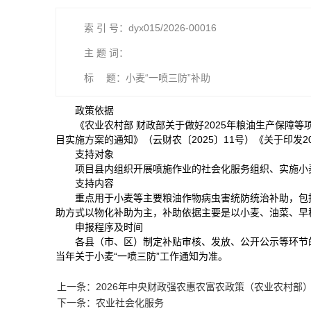
索 引 号：dyx015/2026-00016
主 题 词：
标 题：小麦“一喷三防”补助
政策依据
《农业农村部 财政部关于做好2025年粮油生产保障等
目实施方案的通知》（云财农〔2025〕11号）《关于印发2
支持对象
项目县内组织开展喷施作业的社会化服务组织、实施小
支持内容
重点用于小麦等主要粮油作物病虫害统防统治补助，包
助方式以物化补助为主，补助依据主要是以小麦、油菜、早
申报程序及时间
各县（市、区）制定补贴审核、发放、公开公示等环节
当年关于小麦“一喷三防”工作通知为准。
上一条：2026年中央财政强农惠农富农政策（农业农村部
下一条：农业社会化服务