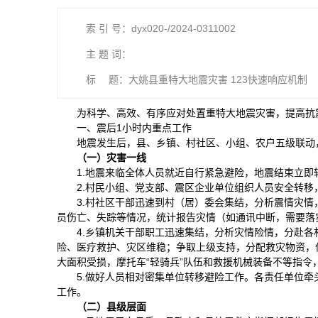
索 引 号：dyx020-/2024-0311002
主 题 词：
标 题：大姚县重特大地震灾害 123快速响应机制
为科学、高效、有序应对处置重特大地震灾害，提高抗
一、震后1小时内重点工作
地震发生后，县、乡镇、村社区、小组、农户五级联动
（一）灾害一线
1.地震来临全体人员就近自行紧急避险，地震结束立即
2.村民小组、党支部、震区企业单位组织人员安全转
3.村社区干部迅速到村（居）委会集结，分析震情灾
员伤亡、失踪等情况，统计报告灾情（如通讯中断，需要落
4.乡镇机关干部职工迅速集结，分析灾情险情，分赴
险、医疗救护、灾区维稳；争取上级支持，分配救灾物资，
大面积受损，摩托车“轻骑兵”队伍和救援机械装备不等指
5.做好人员相对密集单位转移避险工作。各责任单位
工作。
（二）县级层面