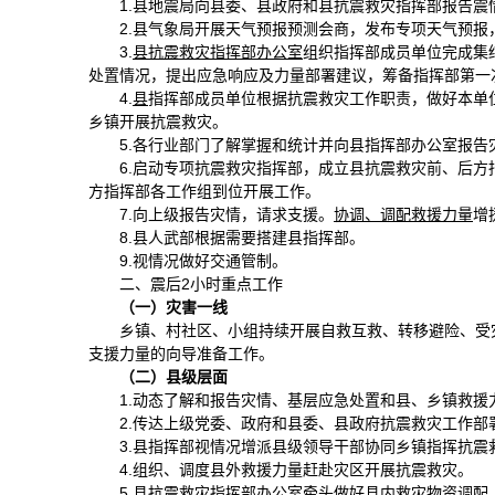
1.县地震局向县委、县政府和县抗震救灾指挥部报告
2.县气象局开展天气预报预测会商，发布专项天气预报
3.
县
抗震救灾指挥部办公室
组织指挥部成员单位完成集
处置情况，提出应急响应及力量部署建议，筹备指挥部第一
4.
县
指挥部成员单位根据抗震救灾工作职责，做好本单
乡镇开展抗震救灾。
5.各行业部门了解掌握和统计并向县指挥部办公室报
6.启动专项抗震救灾指挥部，成立县抗震救灾前、后
方指挥部各工作组到位开展工作。
7.向上级报告灾情，请求支援。
协调、调配救援力量
增
8.县人武部根据需要搭建县指挥部。
9.视情况做好交通管制。
二、震后2小时重点工作
（一）灾害一线
乡镇、村社区、小组持续开展自救互救、转移避险、受
支援力量的向导准备工作。
（二）县级层面
1.动态了解和报告灾情、基层应急处置和县、乡镇救援
2.传达上级党委、政府和县委、县政府抗震救灾工作部
3.县指挥部视情况增派县级领导干部协同乡镇指挥抗
4.组织、调度县外救援力量赶赴灾区开展抗震救灾。
5.县抗震救灾指挥部办公室牵头做好县内救灾物资调