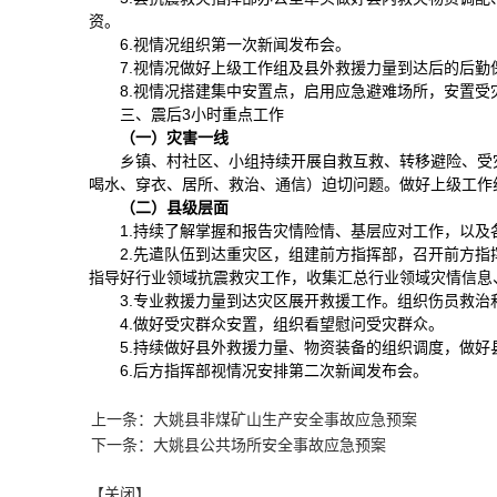
资。
6.视情况组织第一次新闻发布会。
7.视情况做好上级工作组及县外救援力量到达后的后勤
8.视情况搭建集中安置点，启用应急避难场所，安置受
三、震后3小时重点工作
（一）灾害一线
乡镇、村社区、小组持续开展自救互救、转移避险、受
喝水、穿衣、居所、救治、通信）迫切问题。做好上级工作
（二）县级层面
1.持续了解掌握和报告灾情险情、基层应对工作，以
2.先遣队伍到达重灾区，组建前方指挥部，召开前方
指导好行业领域抗震救灾工作，收集汇总行业领域灾情信息
3.专业救援力量到达灾区展开救援工作。组织伤员救治
4.做好受灾群众安置，组织看望慰问受灾群众。
5.持续做好县外救援力量、物资装备的组织调度，做
6.后方指挥部视情况安排第二次新闻发布会。
上一条：大姚县非煤矿山生产安全事故应急预案
下一条：大姚县公共场所安全事故应急预案
【关闭】