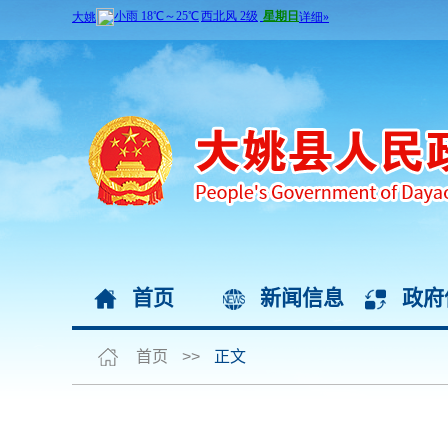
首页
新闻信息
政府
首页
>>
正文