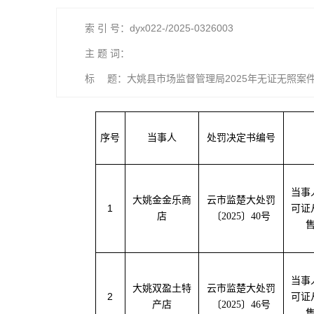
索 引 号：dyx022-/2025-0326003
主 题 词：
标 题：大姚县市场监督管理局2025年无证无照案
序号
当事人
处罚决定书编号
当事
大姚金金乐商
云市监楚大处罚
1
可证
店
〔2025〕40号
当事
大姚双盈土特
云市监楚大处罚
2
可证
产店
〔2025〕46号