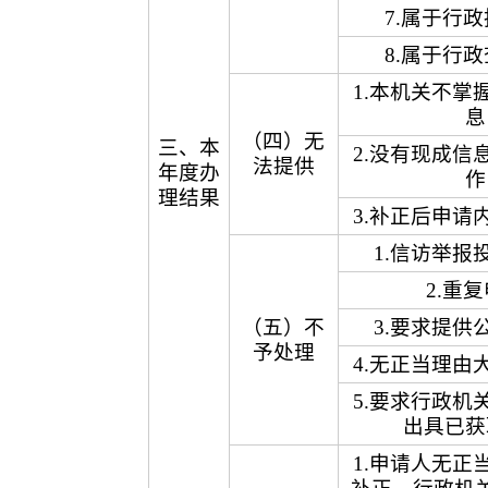
7.属于行
8.属于行
1.本机关不掌
息
（四）无
三、本
2.没有现成信
法提供
年度办
作
理结果
3.补正后申请
1.信访举报
2.重
（五）不
3.要求提供
予处理
4.无正当理由
5.要求行政机
出具已获
1.申请人无正