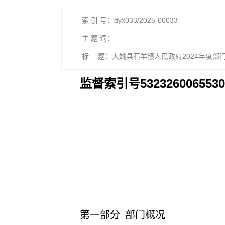
索 引 号：dyx033/2025-00033
主 题 词：
标 题：大姚县石羊镇人民政府2024年度部
监督索引号
532326006553
第一部分
部门
概况