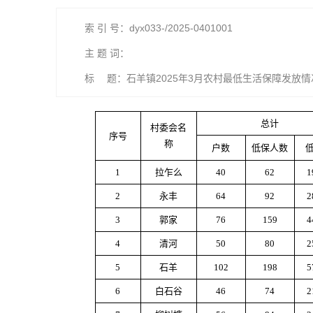
索 引 号：dyx033-/2025-0401001
主 题 词：
标 题：石羊镇2025年3月农村最低生活保障发放情
总计
村委会名
序号
称
户数
低保人数
1
拉乍么
40
62
1
2
永丰
64
92
2
3
郭家
76
159
4
4
清河
50
80
2
5
石羊
102
198
5
6
白石谷
46
74
2