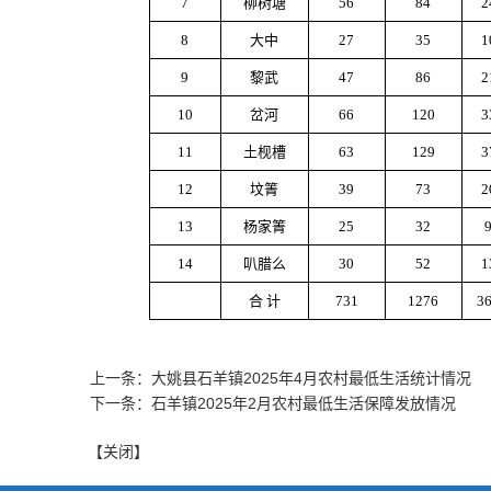
7
柳树塘
56
84
2
8
大中
27
35
1
9
黎武
47
86
2
10
岔河
66
120
3
11
土枧槽
63
129
3
12
坟箐
39
73
2
13
杨家箐
25
32
14
叭腊么
30
52
1
合 计
731
1276
3
上一条：大姚县石羊镇2025年4月农村最低生活统计情况
下一条：石羊镇2025年2月农村最低生活保障发放情况
【关闭】