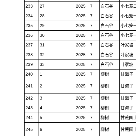
233
27
2025
7
白石谷
小七笼
234
28
2025
7
白石谷
小七笼
235
29
2025
7
白石谷
小七笼
236
30
2025
7
白石谷
小七笼
237
31
2025
7
白石谷
叶家坡
238
32
2025
7
白石谷
叶家坡
239
33
2025
7
白石谷
叶家坡
240
1
2025
7
柳树
甘海子
241
2
2025
7
柳树
甘海子
242
3
2025
7
柳树
甘海子
243
4
2025
7
柳树
甘海子
244
5
2025
7
柳树
甘蔗园
245
6
2025
7
柳树
甘蔗园