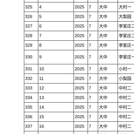
325
4
2025
7
大中
大村一
326
5
2025
7
大中
大梨园
327
6
2025
7
大中
李家庄
328
7
2025
7
大中
李家庄
329
8
2025
7
大中
李家庄
330
9
2025
7
大中
李家庄
331
10
2025
7
大中
小村一
332
11
2025
7
大中
小梨园
333
12
2025
7
大中
中村二
334
13
2025
7
大中
中村二
335
14
2025
7
大中
中村二
336
15
2025
7
大中
中村二
337
16
2025
7
大中
中村二