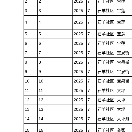
2
2
2025
7
石羊社区
宝莲
3
3
2025
7
石羊社区
宝莲
4
4
2025
7
石羊社区
宝莲
5
5
2025
7
石羊社区
宝莲
6
6
2025
7
石羊社区
宝莲
7
7
2025
7
石羊社区
宝泉街
8
8
2025
7
石羊社区
宝泉街
9
9
2025
7
石羊社区
宝泉街
10
10
2025
7
石羊社区
宝泉街
11
11
2025
7
石羊社区
大坪
12
12
2025
7
石羊社区
大坪
13
13
2025
7
石羊社区
大坪
14
14
2025
7
石羊社区
大坪滩
15
15
2025
7
石羊社区
龚家