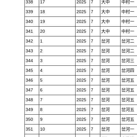
338
17
2025
7
大中
中村一
339
18
2025
7
大中
中村一
340
19
2025
7
大中
中村一
341
20
2025
7
大中
中村一
342
1
2025
7
岔河
岔河二
343
2
2025
7
岔河
岔河二
344
3
2025
7
岔河
岔河三
345
4
2025
7
岔河
岔河四
346
5
2025
7
岔河
岔河五
347
6
2025
7
岔河
岔河五
348
7
2025
7
岔河
岔河五
349
8
2025
7
岔河
岔河五
350
9
2025
7
岔河
岔河五
351
10
2025
7
岔河
岔河一