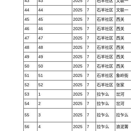
43
43
2025
7
石羊社区
文联一
44
44
2025
7
石羊社区
文联一
45
45
2025
7
石羊社区
西关
46
46
2025
7
石羊社区
西关
47
47
2025
7
石羊社区
西关
48
48
2025
7
石羊社区
西关
49
49
2025
7
石羊社区
西关
50
50
2025
7
石羊社区
西关
51
51
2025
7
石羊社区
象岭街
52
52
2025
7
石羊社区
张家
53
1
2025
7
拉乍么
岔河
54
2
2025
7
拉乍么
岔河
55
3
2025
7
拉乍么
拉乍么
56
4
2025
7
拉乍么
浪泥箐