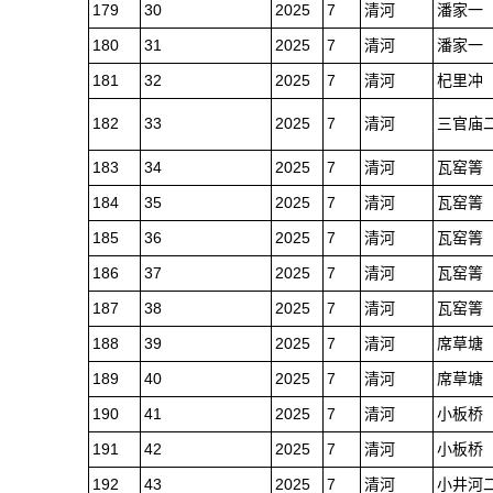
179
30
2025
7
清河
潘家一
180
31
2025
7
清河
潘家一
181
32
2025
7
清河
杞里冲
182
33
2025
7
清河
三官庙
183
34
2025
7
清河
瓦窑箐
184
35
2025
7
清河
瓦窑箐
185
36
2025
7
清河
瓦窑箐
186
37
2025
7
清河
瓦窑箐
187
38
2025
7
清河
瓦窑箐
188
39
2025
7
清河
席草塘
189
40
2025
7
清河
席草塘
190
41
2025
7
清河
小板桥
191
42
2025
7
清河
小板桥
192
43
2025
7
清河
小井河