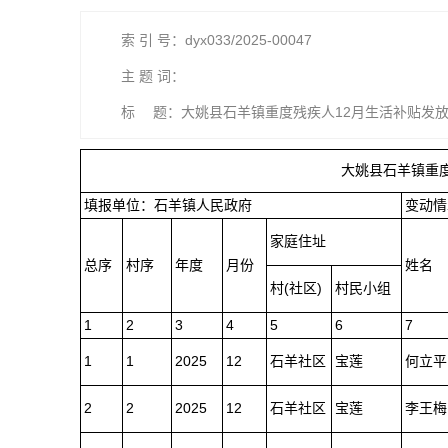
索 引 号：dyx033/2025-00047
主 题 词：
标 题：大姚县石羊镇重度残疾人12月生活补贴发
大姚县石羊镇重
填报单位：石羊镇人民政府
变动情
家庭住址
总序
村序
年度
月份
姓名
村(社区)
村民小组
1
2
3
4
5
6
7
1
1
2025
12
石羊社区
宝莲
何立平
2
2
2025
12
石羊社区
宝莲
李王梅