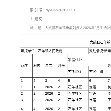
索 引 号：dyx033/2026-00011
主 题 词：
标 题：大姚县石羊镇重度残疾人2026年2月生活
大姚县石羊镇
填报单位：石羊镇人民政府
变动情况:新
家庭住址
总序
村序
年度
月份
村(社区)
村民小组
1
2
3
4
5
6
7
1
1
2026
2
石羊社区
宝莲
2
2
2026
2
石羊社区
宝莲
3
3
2026
2
石羊社区
宝莲
4
4
2026
2
石羊社区
宝莲