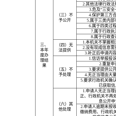
2.
其他法律行政法
3.
危及
“
三安全
（三）不
4.
保护第三方
予公开
5.
属于三类内部
6.
属于四类过
7.
属于行政执
8.
属于行政查
1.
本机关不掌握相
三、
（四）无
2.
没有现成信息需
本年
法提供
3.
补正后申请内
度办
1.
信访举报投
理结
2.
重复申
果
（五）不
3.
要求提供公
予处理
4.
无正当理由大
5.
要求行政机关确
已获取信
1.
申请人无正当理
正、行政机关不再
息公开申
（六）其
2.
申请人逾期未按
他处理
缴纳费用、行政机