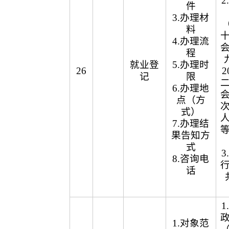
件
3.办理材
（
料
4.办理流
程
就业登
5.办理时
26
2
记
限
6.办理地
点（方
式）
7.办理结
果告知方
式
8.咨询电
话
1.对象范