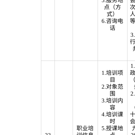
5.服务地
点（方
式）
6.咨询电
话
1.培训项
目
2.对象范
围
3.培训内
容
（
4.培训课
时
职业培
5.授课地