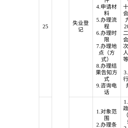
件
（
4.申请材
料
5.办理流
失业登
25
程
2
记
6.办理时
限
7.办理地
点（方
式）
8.办理结
果告知方
式
9.咨询电
话
1.对象范
围
2.办理条