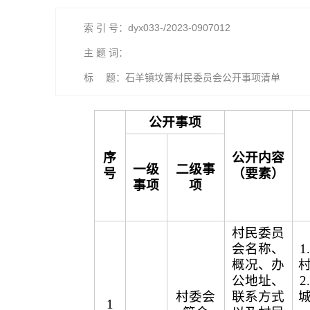
索 引 号：dyx033-/2023-0907012
主 题 词：
标 题：石羊镇坟箐村民委员会公开事项清单
公开事项
序
公开内容
一级
二级事
号
（要素）
事项
项
村民委员
会名称、
概况、办
公地址、
村委会
联系方式
1