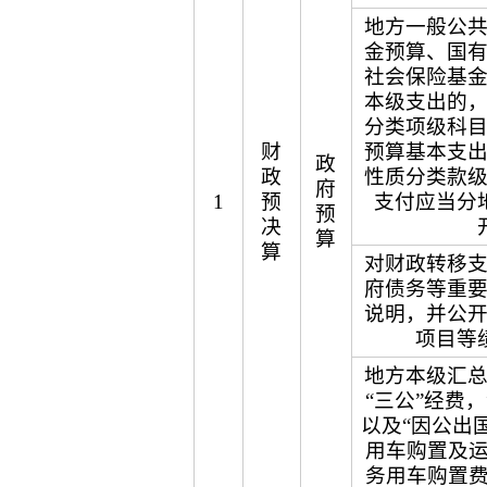
地方一般公
金预算、国
社会保险基
本级支出的
分类项级科
财
预算基本支
政
政
性质分类款
府
1
预
支付应当分
预
决
算
算
对财政转移
府债务等重
说明，并公
项目等
地方本级汇
“三公”经费
以及“因公出
用车购置及运
务用车购置费