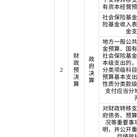
有资本经营
社会保险基
险基金收入
金
地方一般公
金预算、国
财
社会保险基
政
政
本级支出的
府
2
预
分类项级科
决
决
预算基本支
算
算
性质分类款
支付应当分
对财政转移
府债务、预
况等重要事
明，并公开
目绩效