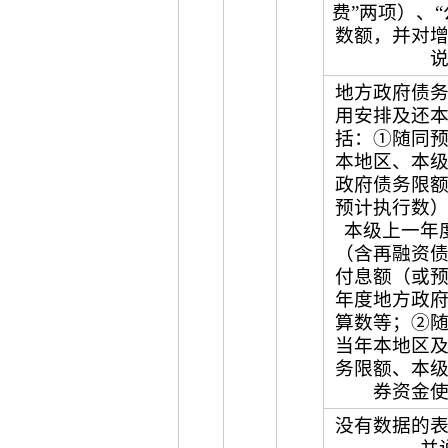
费”两项）、
数额，并对
地方政府债
用安排及还
括：①随同
本地区、本
政府债务限
预计执行数
本级上一年
（含再融资
付息额（或
年度地方政
算数等；②
当年本地区
务限额、本
券资金
没有数据的