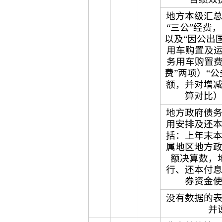
地方本级汇
“三公”经费
以及“因公出
用车购置及运
务用车购置费
费”两项）“
额，并对增
算对比
地方政府债
用安排及还
括：上年末
属地区地方
额决算数，
行、还本付
券资金
没有数据的
并