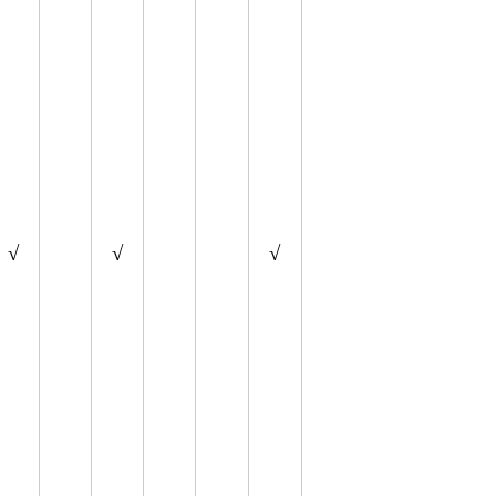
√
√
√