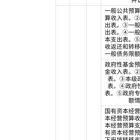
并
一般公共预
算收入表。
出表。③一
出表。④一
本支出表。
收返还和转
一般债务限
政府性基金
金收入表。
表。③本级
表。④政府
表。⑤政府
额
国有资本经
本经营预算
本经营预算
有资本经营
下安排转移