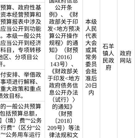
国政府信息
共预算、政府性基
公开条
有资本经营预算和
例》、《财
金预算报表中涉及
政部关于印
本级
，应当公开到功能
发<地方预决
人民
目。本级一般公共
算公开操作
代表
出应当公开到经济
规程〉的通
大会
石羊
级科目，专项转移
知》（财预
或其
镇人
政府
地区、分项目公
〔2016〕
常务
民政
网站
开。
143号）、
委员
府
《财政部关
会批
支付安排、举借政
于印发<地方
准后
要事项进行解释、
政府债务信
20日
开重大政策和重点
息公开办法
内
绩效目标。
（试行）〉
总的一般公共预算
的通知》
，包括预算总额，
（财预
国（境）费”“公务
〔2018〕
行费”（区分“公
209号）等法
”“公务用车运行
律法规和文