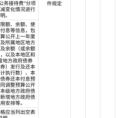
“公务接待费”分项
件规定
增减变化情况进行
说明。
务限额、余额、使
本付息等信息，包
预算公开上一年度
级及所属地区地方
额及余额（或余额
），以及本地区和
度地方政府债券
债券）发行及还本
预计执行数）、本
府债券还本付息预
随同调整预算公开
及本级地方政府债
级新增地方政府债
使用安排等。
表格应当列出空表