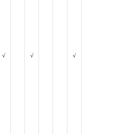
√
√
√