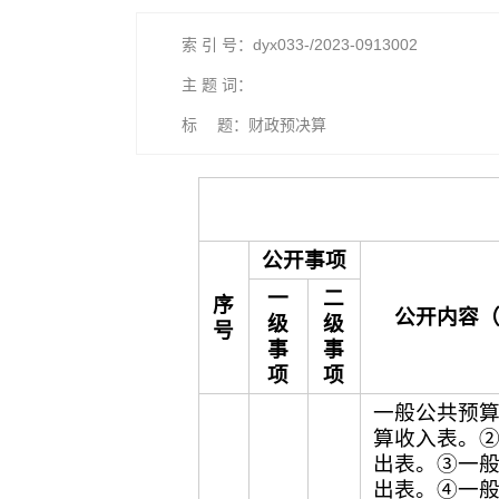
索 引 号：dyx033-/2023-0913002
主 题 词：
标 题：财政预决算
公开事项
一
二
序
公开内容
级
级
号
事
事
项
项
一般公共预
算收入表。
出表。③一
出表。④一