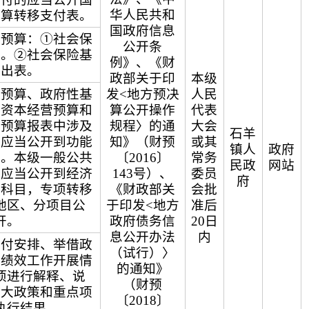
华人民共和
预算转移支付表。
国政府信息
金预算：①社会保
公开条
表。②社会保险基
例》、《财
支出表。
政部关于印
本级
共预算、政府性基
发<地方预决
人民
有资本经营预算和
算公开操作
代表
金预算报表中涉及
规程〉的通
大会
石羊
，应当公开到功能
知》（财预
或其
镇人
政府
目。本级一般公共
〔2016〕
常务
民政
网站
出应当公开到经济
143号）、
委员
府
级科目，专项转移
《财政部关
会批
地区、分项目公
于印发<地方
准后
开。
政府债务信
20日
息公开办法
内
支付安排、举借政
（试行）〉
算绩效工作开展情
的通知》
项进行解释、说
（财预
重大政策和重点项
〔2018〕
执行结果。