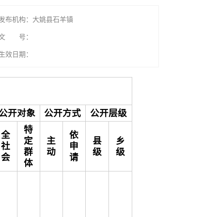
发布机构：大姚县石羊镇
文 号：
生效日期：
公开对象
公开方式
公开层级
特
全
依
定
主
县
乡
社
申
群
动
级
级
会
请
体