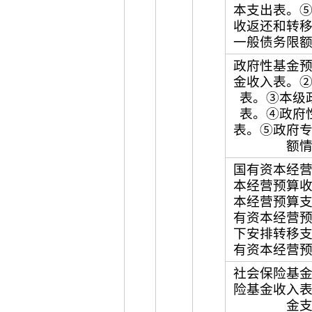
本支出表。
收返还和转
一般债务限
政府性基金
金收入表。
表。③本级
表。④政府
表。⑤政府
额
国有资本经
本经营预算
本经营预算
有资本经营
下安排转移
有资本经营
社会保险基
险基金收入
金