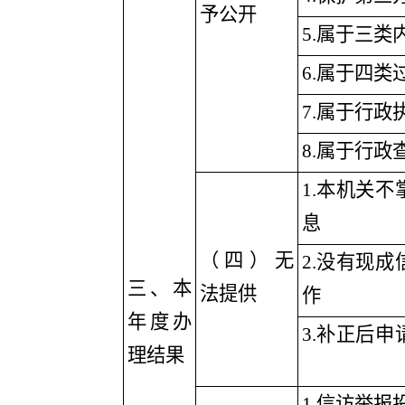
予公开
5
.属于三类
6
.属于四类
7
.属于行政
8
.属于行政
1
.本机关不
息
（四）无
2
.没有现成
三、本
法提供
作
年度办
3
.补正后申
理结果
1
.信访举报