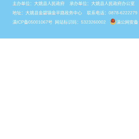
主办单位：大姚县人民政府 承办单位：大姚县人民政府办公
地址：大姚县金碧镇金平路政务中心 联系电话：0878-6222279
滇ICP备05001067号
网站标识码：5323260002
滇公网安备 5