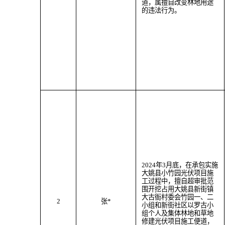
道
，属
擅自改变林地用途
的违法行为
。
202
4
年
3
月
底
，
在承包实施
大姚县小竹园光伏项目施
工过程中，
擅自超审批范
围
开挖
占用大姚县
新街
镇
大古衙村委会竹园一、二
2
张
*
小组和新街社区以罗古小
组个人及
集体林地
和草地
修建光伏项目施工便道
，