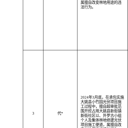
属
擅自改变林地用途
的违
法行为
。
202
4
年
3
月
底
，
在承包实施
大姚县小竹园光伏项目施
工过程中，
擅自超审批范
围
开挖
占用大姚县
新街
镇
3
代
*
新街社区以、外罗古小组
个人及
集体林地
修建光伏
项目施工便道
，属
擅自改