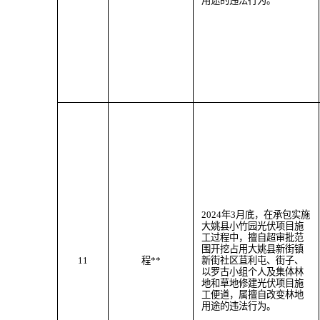
用途
的违法行为
。
202
4
年
3
月
底
，
在承包实施
大姚县小竹园光伏项目施
工过程中，
擅自超审批范
围
开挖
占用大姚县
新街
镇
11
程
**
新街社区苴利屯、街子、
以罗古小组个人及
集体林
地
和草地
修建光伏项目施
工便道
，属
擅自改变林地
用途
的违法行为。