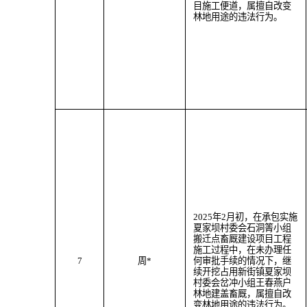
目施工便道
，属
擅自改变
林地用途
的违法行为。
202
5
年
2
月初
，在承包实施
夏家坝村委会石洞箐小组
搬迁点畜厩建设项目工程
施工过程中，在未办理任
7
周
*
何审批手续的情况下，继
续
开挖占用
新街镇夏家坝
村委会岔冲小组王春燕户
林地
建盖畜厩
，属
擅自改
变林地用途
的违法行为。