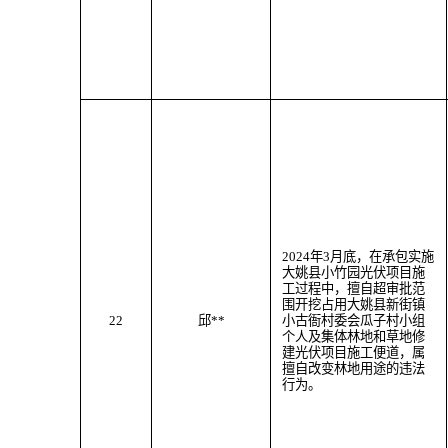
202
4
年
3
月
底
，
在承包实施
大姚县小竹园光伏项目施
工过程中，
擅自超审批范
围
开挖
占用大姚县
新街
镇
22
邱
**
小古衙村委会瓜子村小组
个人及
集体林地
和草地
修
建光伏项目施工便道
，属
擅自改变林地用途
的违法
行为。