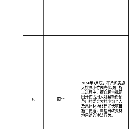
202
4
年
3
月
底
，
在承包实施
大姚县小竹园光伏项目施
工过程中，
擅自超审批范
围
开挖
占用大姚县
新街
镇
16
顾
**
芦川村委会大村小组个人
及
集体林地
修建光伏项目
施工便道
，属
擅自改变林
地用途
的违法行为。