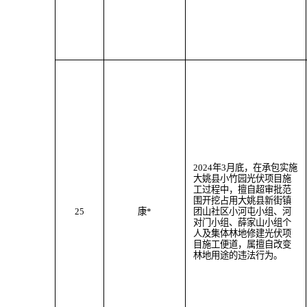
202
4
年
3
月
底
，
在承包实施
大姚县小竹园光伏项目施
工过程中，
擅自超审批范
围
开挖
占用大姚县
新街
镇
25
康
*
团山社区小河屯小组、河
对门小组、薛家山小组个
人及
集体林地
修建光伏项
目施工便道
，属
擅自改变
林地用途
的违法行为。