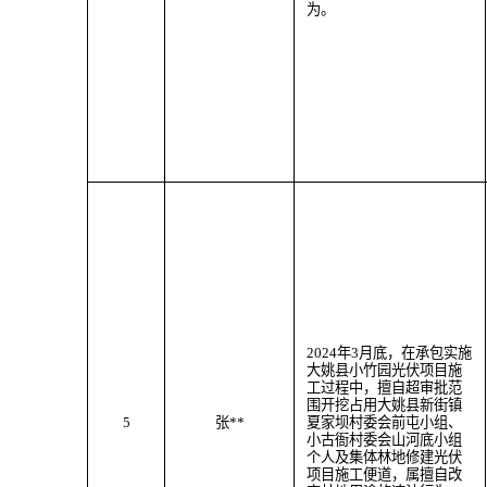
为。
202
4
年
3
月
底
，
在承包实施
大姚县小竹园光伏项目施
工过程中，
擅自超审批范
围
开挖
占用大姚县
新街
镇
5
张
**
夏家坝村委会前屯小组、
小古衙村委会山河底小组
个人及
集体林地
修建光伏
项目施工便道
，属
擅自改