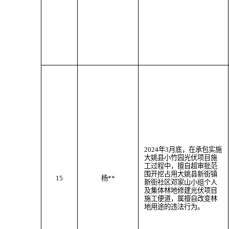
202
4
年
3
月
底
，
在承包实施
大姚县小竹园光伏项目施
工过程中，
擅自超审批范
围
开挖
占用大姚县
新街
镇
15
杨
**
新街社区邓家山小组个人
及
集体林地
修建光伏项目
施工便道
，属
擅自改变林
地用途
的违法行为。