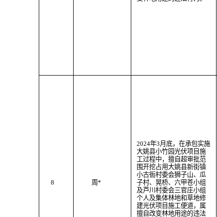
202
4
年
3
月
底
，
在承包实施
大姚县小竹园光伏项目施
工过程中，
擅自超审批范
围
开挖
占用大姚县
新街
镇
小古衙村委会狮子山、瓜
8
周
*
子村、晃桥、六甲苍小组
及芦川村委会三官庄小组
个人及
集体林地
和草地
修
建光伏项目施工便道
，属
擅自改变林地用途
的违法