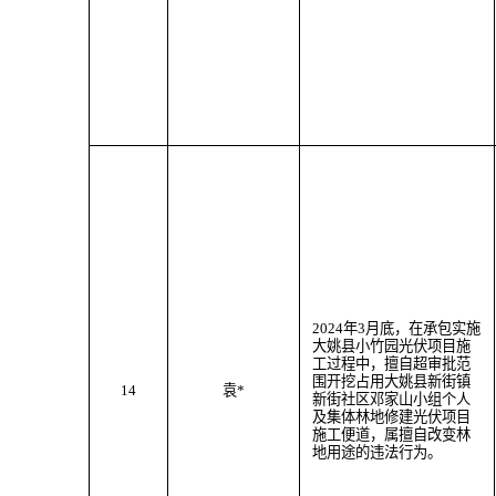
202
4
年
3
月
底
，
在承包实施
大姚县小竹园光伏项目施
工过程中，
擅自超审批范
围
开挖
占用大姚县
新街
镇
14
袁
*
新街社区邓家山小组个人
及
集体林地
修建光伏项目
施工便道
，属
擅自改变林
地用途
的违法行为。