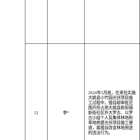
202
4
年
3
月
底
，
在承包实施
大姚县小竹园光伏项目施
工过程中，
擅自超审批范
围
开挖
占用大姚县
新街
镇
12
李
*
新街社区外大罗古、以罗
古小组个人及
集体林地
和
草地修建光伏项目施工便
道
，属
擅自改变林地用途
的违法行为。