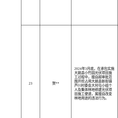
202
4
年
3
月
底
，
在承包实施
大姚县小竹园光伏项目施
工过程中，
擅自超审批范
围
开挖
占用大姚县
新街
镇
23
贺
**
芦川村委会大何屯小组个
人及
集体林地
修建光伏项
目施工便道
，属
擅自改变
林地用途
的违法行为。