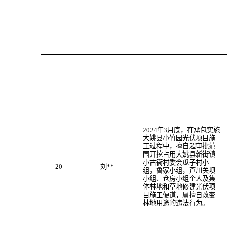
202
4
年
3
月
底
，
在承包实施
大姚县小竹园光伏项目施
工过程中，
擅自超审批范
围
开挖
占用大姚县
新街
镇
小古衙村委会瓜子村小
20
刘
**
组，鲁家小组，芦川关坝
小组、仓房小组个人及
集
体林地
和草地
修建光伏项
目施工便道
，属
擅自改变
林地用途
的违法行为。