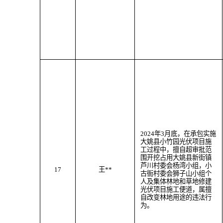
202
4
年
3
月
底
，
在承包实施
大姚县小竹园光伏项目施
工过程中，
擅自超审批范
围
开挖
占用大姚县
新街
镇
芦川村委会杨湾小组，小
17
王
**
古衙村委会狮子山小组个
人及
集体林地
和草地
修建
光伏项目施工便道
，属
擅
自改变林地用途
的违法行
为。