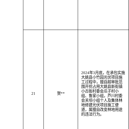
202
4
年
3
月
底
，
在承包实施
大姚县小竹园光伏项目施
工过程中，
擅自超审批范
围
开挖
占用大姚县
新街
镇
小古衙村委会瓜子村小
21
贺
**
组、鲁家小组，芦川村委
会关坝小组个人及
集体林
地
修建光伏项目施工便
道
，属
擅自改变林地用途
的违法行为。