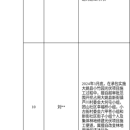
202
4
年
3
月
底
，
在承包实施
大姚县小竹园光伏项目施
工过程中，
擅自超审批范
围
开挖
占用大姚县
新街
镇
芦川村委会大何屯小组，
10
刘
**
团山社区幸福桥小组，小
古衙村委会六甲苍小组和
新街社区街子小组个人及
集体林地
修建光伏项目施
工便道
，属
擅自改变林地