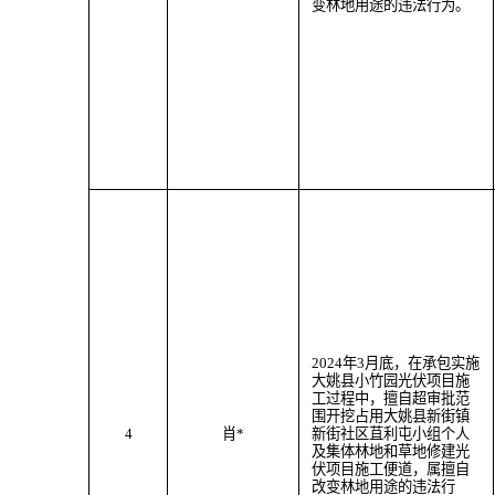
变林地用途
的违法行为
。
202
4
年
3
月
底
，
在承包实施
大姚县小竹园光伏项目施
工过程中，
擅自超审批范
围
开挖
占用大姚县
新街
镇
4
肖
*
新街社区苴利屯小组个人
及
集体林地
和草地
修建光
伏项目施工便道
，属
擅自
改变林地用途
的违法行