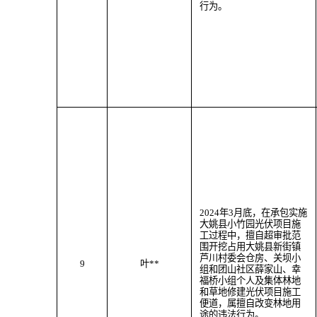
行为
。
202
4
年
3
月
底
，
在承包实施
大姚县小竹园光伏项目施
工过程中，
擅自超审批范
围
开挖
占用大姚县
新街
镇
芦川村委会仓房、关坝小
9
叶
**
组和团山社区薛家山、幸
福桥小组个人及
集体林地
和草地修建光伏项目施工
便道
，属
擅自改变林地用
途
的违法行为
。