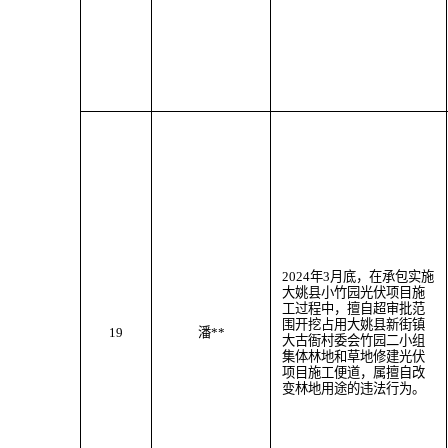
202
4
年
3
月
底
，
在承包实施
大姚县小竹园光伏项目施
工过程中，
擅自超审批范
围
开挖
占用大姚县
新街
镇
19
潘
**
大古衙村委会竹园二小组
集体林地
和草地
修建光伏
项目施工便道
，属
擅自改
变林地用途
的违法行为。