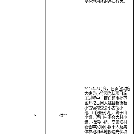
变林地用途
的违法行为。
202
4
年
3
月
底
，
在承包实施
大姚县小竹园光伏项目施
工过程中，
擅自超审批范
围
开挖
占用大姚县
新街
镇
小古衙村委会小古衙小
组、山河底小组、狮子山
6
杨
**
小组，芦川村委会大村小
组、杨湾小组，夏家坝村
委会李家坝小组个人及
集
体林地
和草地
修建光伏项