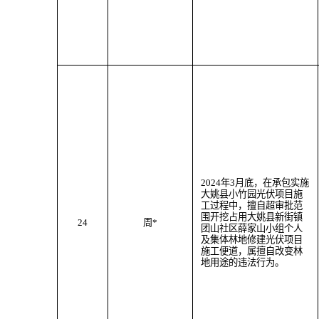
202
4
年
3
月
底
，
在承包实施
大姚县小竹园光伏项目施
工过程中，
擅自超审批范
围
开挖
占用大姚县
新街
镇
24
周
*
团山社区薛家山小组个人
及
集体林地
修建光伏项目
施工便道
，属
擅自改变林
地用途
的违法行为。