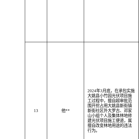
202
4
年
3
月
底
，
在承包实施
大姚县小竹园光伏项目施
工过程中，
擅自超审批范
围
开挖
占用大姚县
新街
镇
13
他
**
新街社区外大罗古、邓家
山小组个人及
集体林地
修
建光伏项目施工便道
，属
擅自改变林地用途
的违法
行为。