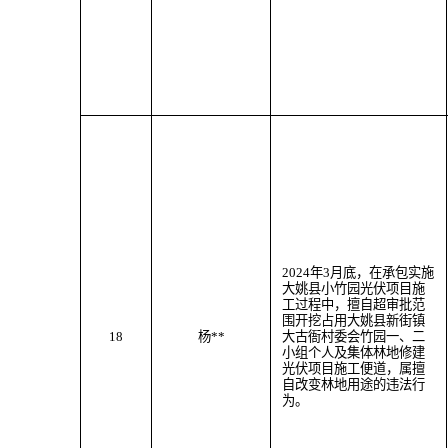
202
4
年
3
月
底
，
在承包实施
大姚县小竹园光伏项目施
工过程中，
擅自超审批范
围
开挖
占用
大姚县新街
镇
18
杨
**
大古衙村委会竹园一、二
小组个人及
集体林地
修建
光伏项目施工便道
，属
擅
自改变林地用途
的违法行
为。