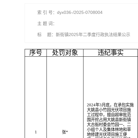
索 引 号：dyx036-/2025-0708004
主 题 词：
标 题：新街镇2025年二季度行政执法结果公示
序号
处罚对象
违纪事实
202
4
年
3
月
底
，
在承包实施
大姚县小竹园光伏项目施
工过程中，
擅自超审批范
围
开挖
占用大姚县
新街
镇
大古衙村委会竹园一、二
小组个人及
集体林地
和草
1
张
*
地
修建光伏项目施工便